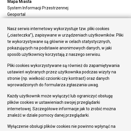
Mapa Miasta
System Informacji Przestrzennej
Geoportal
Urząd Miasta
Załatw sprawę
Nasz serwis internetowy wykorzystuje tzw. pliki cookies
Prezydent Miasta
(„ciasteczka”), zapisywane w urządzeniach użytkowników. Pliki
Rada Miasta
te wykorzystywane są głównie w celach statystycznych,
Wydziały
pokazujących na podstawie anonimowych danych, w jaki
Elektroniczna Skrzynka Podawcza
sposób użytkownicy korzystają z naszego serwisu.
Praca w Urzędzie
Pliki cookies wykorzystywane są również do zapamiętywania
Gospodarka
ustawień wybranych przez użytkownika podczas wizyty na
Fundusze europejskie
stronie (np. wielkość czcionki czy kontrast) oraz danych
Środki krajowe
wprowadzonych do formularza zgłaszania uwag.
Oferty inwestycyjne
Strategia Rozwoju Miasta
Każdy użytkownik może wyłączyć lub ograniczyć obsługę
Pozostałe
plików cookies w ustawieniach swojej przeglądarki
Deklaracja dostępności
internetowej. Szczegółowe informacje jak to zrobić można
Dane osobowe
znaleźć w dziale pomocy danej przeglądarki.
Dodaj opinię o witrynie
© Urząd Miasta RUDA Śląska 2023
Wyłączenie obsługi plików cookies nie powinno wpłynąć na