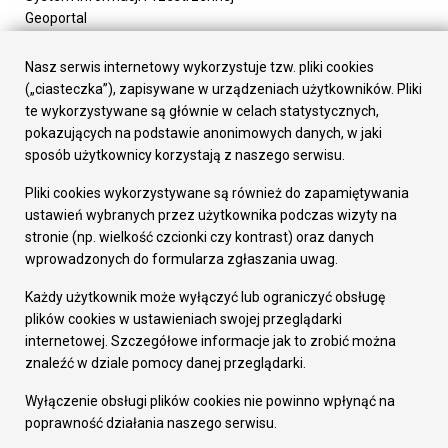
Geoportal
Urząd Miasta
Załatw sprawę
Nasz serwis internetowy wykorzystuje tzw. pliki cookies
Prezydent Miasta
(„ciasteczka”), zapisywane w urządzeniach użytkowników. Pliki
Rada Miasta
te wykorzystywane są głównie w celach statystycznych,
Wydziały
pokazujących na podstawie anonimowych danych, w jaki
Elektroniczna Skrzynka Podawcza
sposób użytkownicy korzystają z naszego serwisu.
Praca w Urzędzie
Pliki cookies wykorzystywane są również do zapamiętywania
Gospodarka
ustawień wybranych przez użytkownika podczas wizyty na
Fundusze europejskie
stronie (np. wielkość czcionki czy kontrast) oraz danych
Środki krajowe
wprowadzonych do formularza zgłaszania uwag.
Oferty inwestycyjne
Strategia Rozwoju Miasta
Każdy użytkownik może wyłączyć lub ograniczyć obsługę
Pozostałe
plików cookies w ustawieniach swojej przeglądarki
Deklaracja dostępności
internetowej. Szczegółowe informacje jak to zrobić można
Dane osobowe
znaleźć w dziale pomocy danej przeglądarki.
Dodaj opinię o witrynie
© Urząd Miasta RUDA Śląska 2023
Wyłączenie obsługi plików cookies nie powinno wpłynąć na
poprawność działania naszego serwisu.