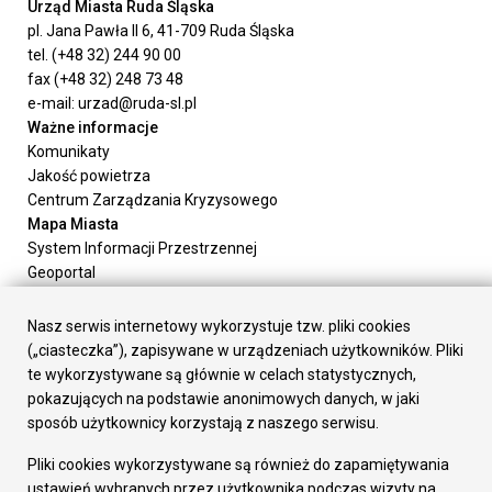
Urząd Miasta Ruda Śląska
pl. Jana Pawła II 6, 41-709 Ruda Śląska
tel. (+48 32) 244 90 00
fax (+48 32) 248 73 48
e-mail: urzad@ruda-sl.pl
Ważne informacje
Komunikaty
Jakość powietrza
Centrum Zarządzania Kryzysowego
Mapa Miasta
System Informacji Przestrzennej
Geoportal
Urząd Miasta
Załatw sprawę
Nasz serwis internetowy wykorzystuje tzw. pliki cookies
Prezydent Miasta
(„ciasteczka”), zapisywane w urządzeniach użytkowników. Pliki
Rada Miasta
te wykorzystywane są głównie w celach statystycznych,
Wydziały
pokazujących na podstawie anonimowych danych, w jaki
Elektroniczna Skrzynka Podawcza
sposób użytkownicy korzystają z naszego serwisu.
Praca w Urzędzie
Pliki cookies wykorzystywane są również do zapamiętywania
Gospodarka
ustawień wybranych przez użytkownika podczas wizyty na
Fundusze europejskie