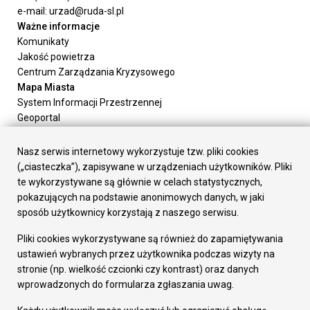
e-mail: urzad@ruda-sl.pl
Ważne informacje
Komunikaty
Jakość powietrza
Centrum Zarządzania Kryzysowego
Mapa Miasta
System Informacji Przestrzennej
Geoportal
Urząd Miasta
Załatw sprawę
Nasz serwis internetowy wykorzystuje tzw. pliki cookies
Prezydent Miasta
(„ciasteczka”), zapisywane w urządzeniach użytkowników. Pliki
Rada Miasta
te wykorzystywane są głównie w celach statystycznych,
Wydziały
pokazujących na podstawie anonimowych danych, w jaki
Elektroniczna Skrzynka Podawcza
sposób użytkownicy korzystają z naszego serwisu.
Praca w Urzędzie
Pliki cookies wykorzystywane są również do zapamiętywania
Gospodarka
ustawień wybranych przez użytkownika podczas wizyty na
Fundusze europejskie
stronie (np. wielkość czcionki czy kontrast) oraz danych
Środki krajowe
wprowadzonych do formularza zgłaszania uwag.
Oferty inwestycyjne
Strategia Rozwoju Miasta