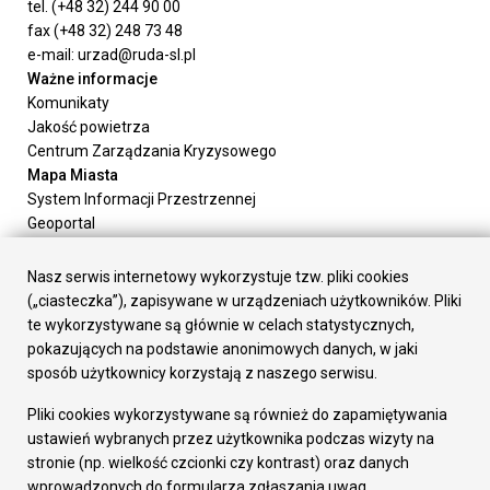
tel. (+48 32) 244 90 00
fax (+48 32) 248 73 48
e-mail: urzad@ruda-sl.pl
Ważne informacje
Komunikaty
Jakość powietrza
Centrum Zarządzania Kryzysowego
Mapa Miasta
System Informacji Przestrzennej
Geoportal
Urząd Miasta
Załatw sprawę
Nasz serwis internetowy wykorzystuje tzw. pliki cookies
Prezydent Miasta
(„ciasteczka”), zapisywane w urządzeniach użytkowników. Pliki
Rada Miasta
te wykorzystywane są głównie w celach statystycznych,
Wydziały
pokazujących na podstawie anonimowych danych, w jaki
Elektroniczna Skrzynka Podawcza
sposób użytkownicy korzystają z naszego serwisu.
Praca w Urzędzie
Pliki cookies wykorzystywane są również do zapamiętywania
Gospodarka
ustawień wybranych przez użytkownika podczas wizyty na
Fundusze europejskie
stronie (np. wielkość czcionki czy kontrast) oraz danych
Środki krajowe
wprowadzonych do formularza zgłaszania uwag.
Oferty inwestycyjne