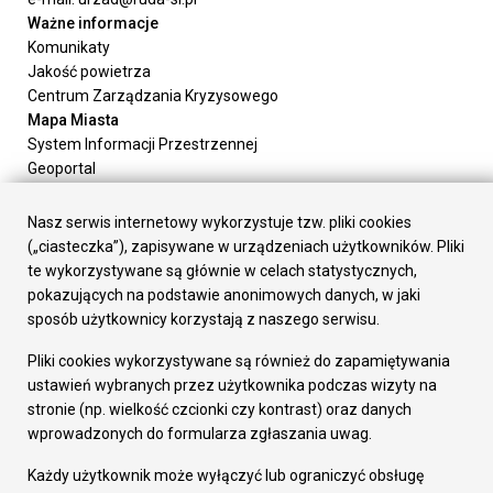
Ważne informacje
Komunikaty
Jakość powietrza
Centrum Zarządzania Kryzysowego
Mapa Miasta
System Informacji Przestrzennej
Geoportal
Urząd Miasta
Załatw sprawę
Nasz serwis internetowy wykorzystuje tzw. pliki cookies
Prezydent Miasta
(„ciasteczka”), zapisywane w urządzeniach użytkowników. Pliki
Rada Miasta
te wykorzystywane są głównie w celach statystycznych,
Wydziały
pokazujących na podstawie anonimowych danych, w jaki
Elektroniczna Skrzynka Podawcza
sposób użytkownicy korzystają z naszego serwisu.
Praca w Urzędzie
Pliki cookies wykorzystywane są również do zapamiętywania
Gospodarka
ustawień wybranych przez użytkownika podczas wizyty na
Fundusze europejskie
stronie (np. wielkość czcionki czy kontrast) oraz danych
Środki krajowe
wprowadzonych do formularza zgłaszania uwag.
Oferty inwestycyjne
Strategia Rozwoju Miasta
Każdy użytkownik może wyłączyć lub ograniczyć obsługę
Pozostałe