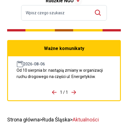
Rudzkie NGO
Ważne komunikaty
2026-08-06
Od 10 sierpnia br. nastąpią zmiany w organizacji
ruchu drogowego na części ul. Energetyków.
do porzpedniego komunikatu
1 / 1
Przejdź do następnego kom
Strona główna
Ruda Śląska
Aktualności