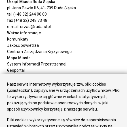
Urząd Miasta Ruda Śląska
pl. Jana Pawła II 6, 41-709 Ruda Śląska
tel. (+48 32) 244 90 00
fax (+48 32) 248 73 48
e-mail: urzad@ruda-sl.pl
Ważne informacje
Komunikaty
Jakość powietrza
Centrum Zarządzania Kryzysowego
Mapa Miasta
System Informacji Przestrzennej
Geoportal
Urząd Miasta
Załatw sprawę
Nasz serwis internetowy wykorzystuje tzw. pliki cookies
Prezydent Miasta
(„ciasteczka”), zapisywane w urządzeniach użytkowników. Pliki
Rada Miasta
te wykorzystywane są głównie w celach statystycznych,
Wydziały
pokazujących na podstawie anonimowych danych, w jaki
Elektroniczna Skrzynka Podawcza
sposób użytkownicy korzystają z naszego serwisu.
Praca w Urzędzie
Pliki cookies wykorzystywane są również do zapamiętywania
Gospodarka
ustawień wybranych przez użytkownika podczas wizyty na
Fundusze europejskie