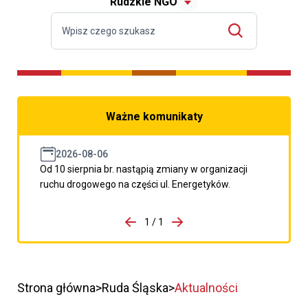
Rudzkie NGO
Ważne komunikaty
2026-08-06
Od 10 sierpnia br. nastąpią zmiany w organizacji
ruchu drogowego na części ul. Energetyków.
do porzpedniego komunikatu
1 / 1
Przejdź do następnego kom
Strona główna
Ruda Śląska
Aktualności