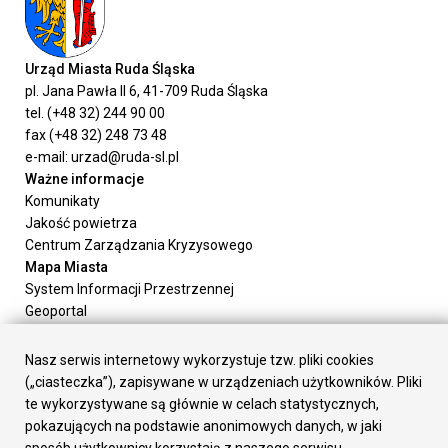
Urząd Miasta Ruda Śląska
pl. Jana Pawła II 6, 41-709 Ruda Śląska
tel. (+48 32) 244 90 00
fax (+48 32) 248 73 48
e-mail: urzad@ruda-sl.pl
Ważne informacje
Komunikaty
Jakość powietrza
Centrum Zarządzania Kryzysowego
Mapa Miasta
System Informacji Przestrzennej
Geoportal
Urząd Miasta
Załatw sprawę
Nasz serwis internetowy wykorzystuje tzw. pliki cookies
Prezydent Miasta
(„ciasteczka”), zapisywane w urządzeniach użytkowników. Pliki
Rada Miasta
te wykorzystywane są głównie w celach statystycznych,
Wydziały
pokazujących na podstawie anonimowych danych, w jaki
Elektroniczna Skrzynka Podawcza