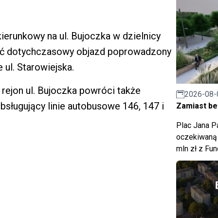
kierunkowy na ul. Bujoczka w dzielnicy
ć dotychczasowy objazd poprowadzony
 ul. Starowiejska.
ejon ul. Bujoczka powróci także
2026-08-
bsługujący linie autobusowe 146, 147 i
Zamiast bet
Plac Jana Pa
oczekiwaną 
mln zł z Fu