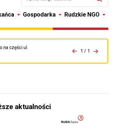
kańca
Gospodarka
Rudzkie NGO
 na części ul.
zejdź do porzpedniego komunikatu
1 / 1
Przejdź do nas
ższe aktualności