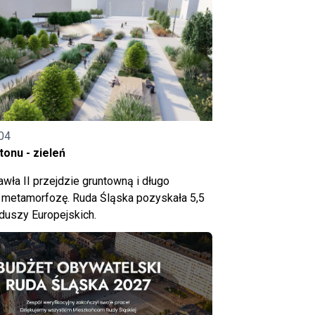
04
onu - zieleń
wła II przejdzie gruntowną i długo
metamorfozę. Ruda Śląska pozyskała 5,5
nduszy Europejskich.