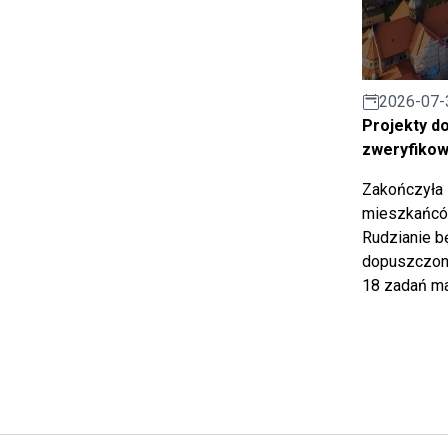
2026-07-
Projekty d
zweryfiko
Zakończyła 
mieszkańców
Rudzianie b
dopuszczony
18 zadań ma