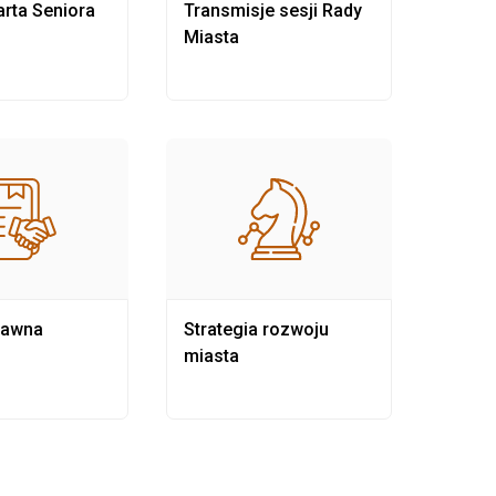
rta Seniora
Transmisje sesji Rady
Rewit
Miasta
rawna
Strategia rozwoju
Pows
miasta
samo