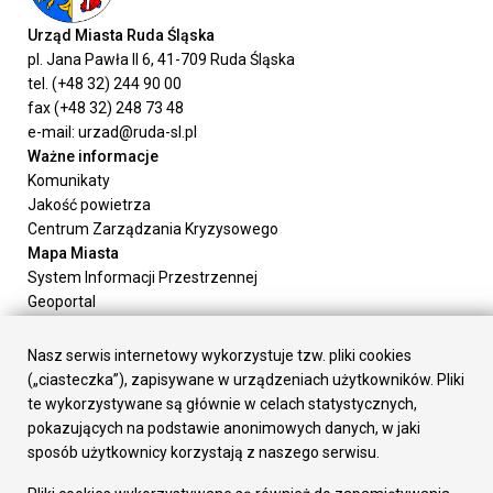
Urząd Miasta Ruda Śląska
pl. Jana Pawła II 6, 41-709 Ruda Śląska
tel. (+48 32) 244 90 00
fax (+48 32) 248 73 48
e-mail: urzad@ruda-sl.pl
Ważne informacje
Komunikaty
Jakość powietrza
Centrum Zarządzania Kryzysowego
Mapa Miasta
System Informacji Przestrzennej
Geoportal
Urząd Miasta
Załatw sprawę
Nasz serwis internetowy wykorzystuje tzw. pliki cookies
Prezydent Miasta
(„ciasteczka”), zapisywane w urządzeniach użytkowników. Pliki
Rada Miasta
te wykorzystywane są głównie w celach statystycznych,
Wydziały
pokazujących na podstawie anonimowych danych, w jaki
Elektroniczna Skrzynka Podawcza
sposób użytkownicy korzystają z naszego serwisu.
Praca w Urzędzie