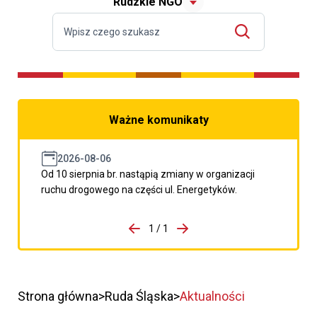
Rudzkie NGO
Ważne komunikaty
2026-08-06
Od 10 sierpnia br. nastąpią zmiany w organizacji
ruchu drogowego na części ul. Energetyków.
do porzpedniego komunikatu
1 / 1
Przejdź do następnego kom
Strona główna
Ruda Śląska
Aktualności