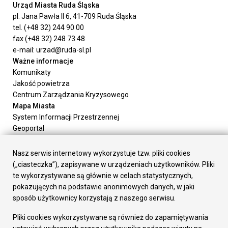
Urząd Miasta Ruda Śląska
pl. Jana Pawła II 6, 41-709 Ruda Śląska
tel. (+48 32) 244 90 00
fax (+48 32) 248 73 48
e-mail: urzad@ruda-sl.pl
Ważne informacje
Komunikaty
Jakość powietrza
Centrum Zarządzania Kryzysowego
Mapa Miasta
System Informacji Przestrzennej
Geoportal
Urząd Miasta
Załatw sprawę
Nasz serwis internetowy wykorzystuje tzw. pliki cookies
Prezydent Miasta
(„ciasteczka”), zapisywane w urządzeniach użytkowników. Pliki
Rada Miasta
te wykorzystywane są głównie w celach statystycznych,
Wydziały
pokazujących na podstawie anonimowych danych, w jaki
Elektroniczna Skrzynka Podawcza
sposób użytkownicy korzystają z naszego serwisu.
Praca w Urzędzie
Pliki cookies wykorzystywane są również do zapamiętywania
Gospodarka