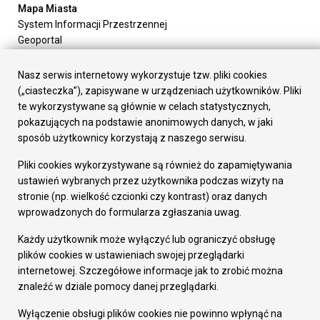
Mapa Miasta
System Informacji Przestrzennej
Geoportal
Urząd Miasta
Załatw sprawę
Nasz serwis internetowy wykorzystuje tzw. pliki cookies
Prezydent Miasta
(„ciasteczka”), zapisywane w urządzeniach użytkowników. Pliki
Rada Miasta
te wykorzystywane są głównie w celach statystycznych,
Wydziały
pokazujących na podstawie anonimowych danych, w jaki
Elektroniczna Skrzynka Podawcza
sposób użytkownicy korzystają z naszego serwisu.
Praca w Urzędzie
Pliki cookies wykorzystywane są również do zapamiętywania
Gospodarka
ustawień wybranych przez użytkownika podczas wizyty na
Fundusze europejskie
stronie (np. wielkość czcionki czy kontrast) oraz danych
Środki krajowe
wprowadzonych do formularza zgłaszania uwag.
Oferty inwestycyjne
Strategia Rozwoju Miasta
Każdy użytkownik może wyłączyć lub ograniczyć obsługę
Pozostałe
plików cookies w ustawieniach swojej przeglądarki
Deklaracja dostępności
internetowej. Szczegółowe informacje jak to zrobić można
Dane osobowe
znaleźć w dziale pomocy danej przeglądarki.
Dodaj opinię o witrynie
© Urząd Miasta RUDA Śląska 2023
Wyłączenie obsługi plików cookies nie powinno wpłynąć na