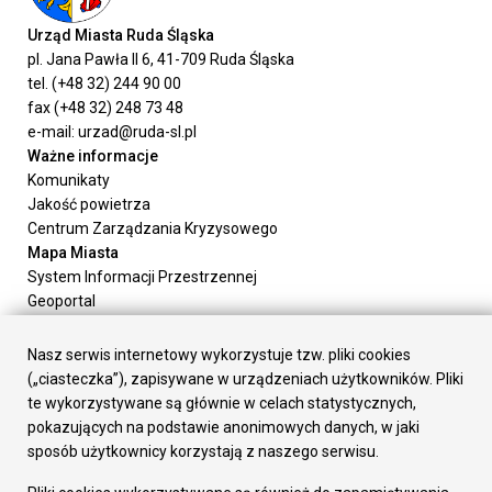
Urząd Miasta Ruda Śląska
pl. Jana Pawła II 6, 41-709 Ruda Śląska
tel. (+48 32) 244 90 00
fax (+48 32) 248 73 48
e-mail: urzad@ruda-sl.pl
Ważne informacje
Komunikaty
Jakość powietrza
Centrum Zarządzania Kryzysowego
Mapa Miasta
System Informacji Przestrzennej
Geoportal
Urząd Miasta
Załatw sprawę
Nasz serwis internetowy wykorzystuje tzw. pliki cookies
Prezydent Miasta
(„ciasteczka”), zapisywane w urządzeniach użytkowników. Pliki
Rada Miasta
te wykorzystywane są głównie w celach statystycznych,
Wydziały
pokazujących na podstawie anonimowych danych, w jaki
Elektroniczna Skrzynka Podawcza
sposób użytkownicy korzystają z naszego serwisu.
Praca w Urzędzie