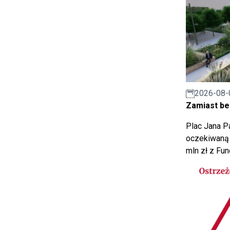
2026-08-
Zamiast bet
Plac Jana Pa
oczekiwaną 
mln zł z Fu