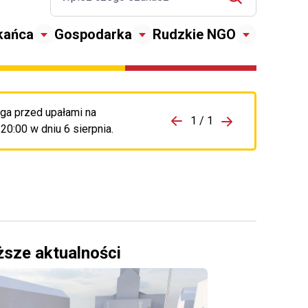
kańca
Gospodarka
Rudzkie NGO
ga przed upałami na
zejdź do porzpedniego komunikatu
1 / 1
Przejdź do nas
0:00 w dniu 6 sierpnia.
ższe aktualności