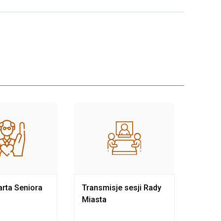
rta Seniora
Transmisje sesji Rady
Rewit
Miasta