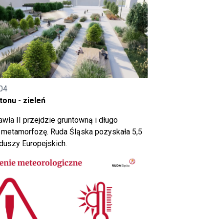
04
onu - zieleń
wła II przejdzie gruntowną i długo
metamorfozę. Ruda Śląska pozyskała 5,5
nduszy Europejskich.