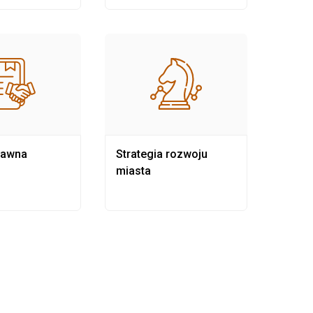
rawna
Strategia rozwoju
Pows
miasta
samo