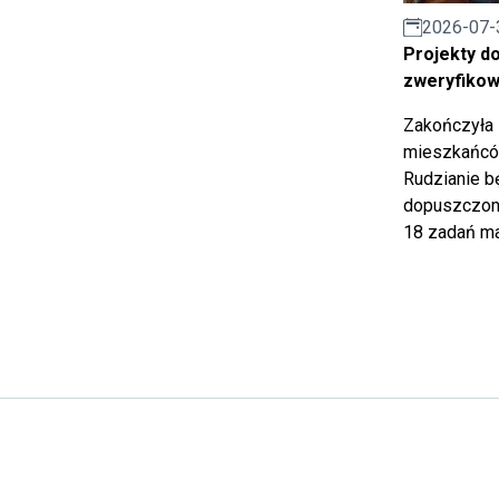
2026-07-
Projekty d
zweryfiko
Zakończyła 
mieszkańców
Rudzianie b
dopuszczony
18 zadań ma