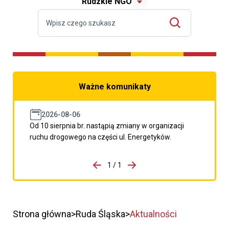
Rudzkie NGO
Ważne komunikaty
2026-08-06
Od 10 sierpnia br. nastąpią zmiany w organizacji
ruchu drogowego na części ul. Energetyków.
do porzpedniego komunikatu
1 / 1
Przejdź do następnego kom
Strona główna
Ruda Śląska
Aktualności