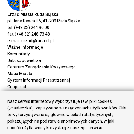
Urząd Miasta Ruda Śląska
pl. Jana Pawła II 6, 41-709 Ruda Śląska
tel. (+48 32) 244 90 00
fax (+48 32) 248 73 48
e-mail: urzad@ruda-sl.pl
Ważne informacje
Komunikaty
Jakość powietrza
Centrum Zarządzania Kryzysowego
Mapa Miasta
System Informacji Przestrzennej
Geoportal
Urząd Miasta
Załatw sprawę
Nasz serwis internetowy wykorzystuje tzw. pliki cookies
Prezydent Miasta
(„ciasteczka”), zapisywane w urządzeniach użytkowników. Pliki
Rada Miasta
te wykorzystywane są głównie w celach statystycznych,
Wydziały
pokazujących na podstawie anonimowych danych, w jaki
Elektroniczna Skrzynka Podawcza
sposób użytkownicy korzystają z naszego serwisu.
Praca w Urzędzie