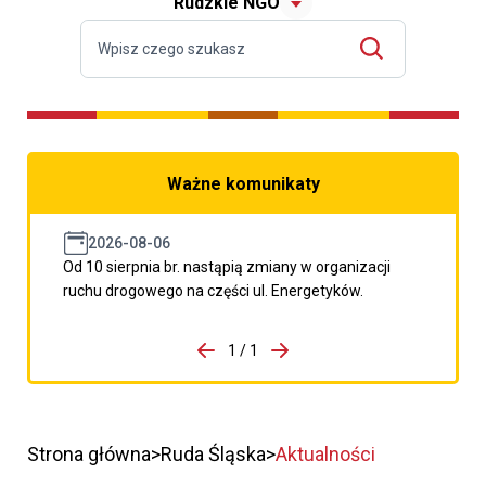
Rudzkie NGO
Ważne komunikaty
2026-08-06
Od 10 sierpnia br. nastąpią zmiany w organizacji
ruchu drogowego na części ul. Energetyków.
do porzpedniego komunikatu
1 / 1
Przejdź do następnego kom
Strona główna
Ruda Śląska
Aktualności