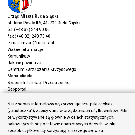
Urząd Miasta Ruda Śląska
pl. Jana Pawła II 6, 41-709 Ruda Śląska
tel. (+48 32) 244 90 00
fax (+48 32) 248 73 48
e-mail: urzad@ruda-sl.pl
Ważne informacje
Komunikaty
Jakość powietrza
Centrum Zarządzania Kryzysowego
Mapa Miasta
System Informacji Przestrzennej
Geoportal
Urząd Miasta
Załatw sprawę
Nasz serwis internetowy wykorzystuje tzw. pliki cookies
Prezydent Miasta
(„ciasteczka”), zapisywane w urządzeniach użytkowników. Pliki
Rada Miasta
te wykorzystywane są głównie w celach statystycznych,
Wydziały
pokazujących na podstawie anonimowych danych, w jaki
Elektroniczna Skrzynka Podawcza
sposób użytkownicy korzystają z naszego serwisu.