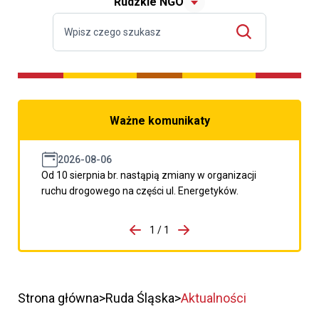
Rudzkie NGO
Ważne komunikaty
2026-08-06
Od 10 sierpnia br. nastąpią zmiany w organizacji
ruchu drogowego na części ul. Energetyków.
do porzpedniego komunikatu
1 / 1
Przejdź do następnego kom
Strona główna
Ruda Śląska
Aktualności