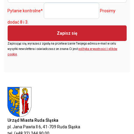
Pytanie kontrolne
*
Prosimy
dodać 8 i 3.
Zapisz się
Zapisując się, wyrażasz zgodę na przetwarzanie Twojego adresu e-mail w celu
wysyłki newslettera i oświadczasz że znana Ci jest
polityka prywatności i plików
cookie
.
Urząd Miasta Ruda Śląska
pl. Jana Pawła II 6, 41-709 Ruda Śląska
tel. (+48 32) 244 90 00