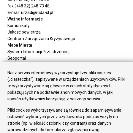
fax (+48 32) 248 73 48
e-mail: urzad@ruda-sl.pl
Ważne informacje
Komunikaty
Jakość powietrza
Centrum Zarządzania Kryzysowego
Mapa Miasta
System Informacji Przestrzennej
Geoportal
Urząd Miasta
Załatw sprawę
Nasz serwis internetowy wykorzystuje tzw. pliki cookies
Prezydent Miasta
(„ciasteczka”), zapisywane w urządzeniach użytkowników. Pliki
Rada Miasta
te wykorzystywane są głównie w celach statystycznych,
Wydziały
pokazujących na podstawie anonimowych danych, w jaki
Elektroniczna Skrzynka Podawcza
sposób użytkownicy korzystają z naszego serwisu.
Praca w Urzędzie
Pliki cookies wykorzystywane są również do zapamiętywania
Gospodarka
ustawień wybranych przez użytkownika podczas wizyty na
Fundusze europejskie
stronie (np. wielkość czcionki czy kontrast) oraz danych
Środki krajowe
wprowadzonych do formularza zgłaszania uwag.
Oferty inwestycyjne