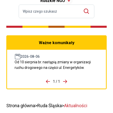
Rudzkie NGO
Ważne komunikaty
2026-08-06
Od 10 sierpnia br. nastąpią zmiany w organizacji
ruchu drogowego na części ul. Energetyków.
do porzpedniego komunikatu
1 / 1
Przejdź do następnego kom
Strona główna
Ruda Śląska
Aktualności