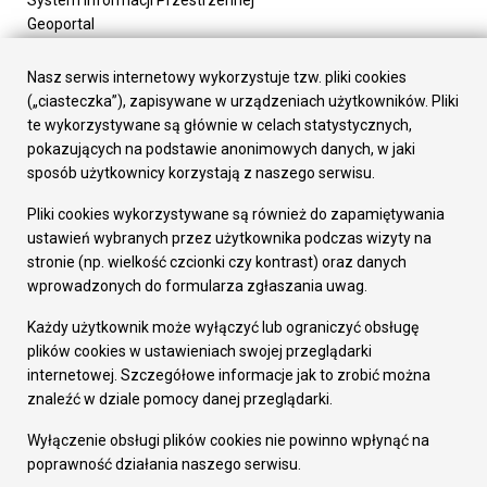
System Informacji Przestrzennej
Geoportal
Urząd Miasta
Załatw sprawę
Nasz serwis internetowy wykorzystuje tzw. pliki cookies
Prezydent Miasta
(„ciasteczka”), zapisywane w urządzeniach użytkowników. Pliki
Rada Miasta
te wykorzystywane są głównie w celach statystycznych,
Wydziały
pokazujących na podstawie anonimowych danych, w jaki
Elektroniczna Skrzynka Podawcza
sposób użytkownicy korzystają z naszego serwisu.
Praca w Urzędzie
Pliki cookies wykorzystywane są również do zapamiętywania
Gospodarka
ustawień wybranych przez użytkownika podczas wizyty na
Fundusze europejskie
stronie (np. wielkość czcionki czy kontrast) oraz danych
Środki krajowe
wprowadzonych do formularza zgłaszania uwag.
Oferty inwestycyjne
Strategia Rozwoju Miasta
Każdy użytkownik może wyłączyć lub ograniczyć obsługę
Pozostałe
plików cookies w ustawieniach swojej przeglądarki
Deklaracja dostępności
internetowej. Szczegółowe informacje jak to zrobić można
Dane osobowe
znaleźć w dziale pomocy danej przeglądarki.
Dodaj opinię o witrynie
© Urząd Miasta RUDA Śląska 2023
Wyłączenie obsługi plików cookies nie powinno wpłynąć na
poprawność działania naszego serwisu.