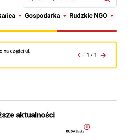
kańca
Gospodarka
Rudzkie NGO
 na części ul.
zejdź do porzpedniego komunikatu
1 / 1
Przejdź do nas
ższe aktualności