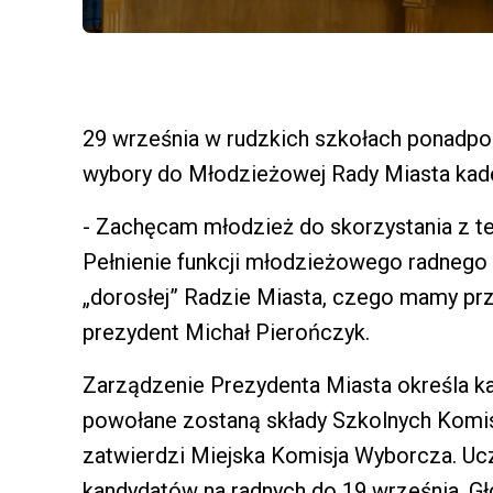
29 września w rudzkich szkołach ponad
wybory do Młodzieżowej Rady Miasta kade
- Zachęcam młodzież do skorzystania z te
Pełnienie funkcji młodzieżowego radneg
„dorosłej” Radzie Miasta, czego mamy pr
prezydent Michał Pierończyk.
Zarządzenie Prezydenta Miasta określa k
powołane zostaną składy Szkolnych Komis
zatwierdzi Miejska Komisja Wyborcza. Uc
kandydatów na radnych do 19 września. G