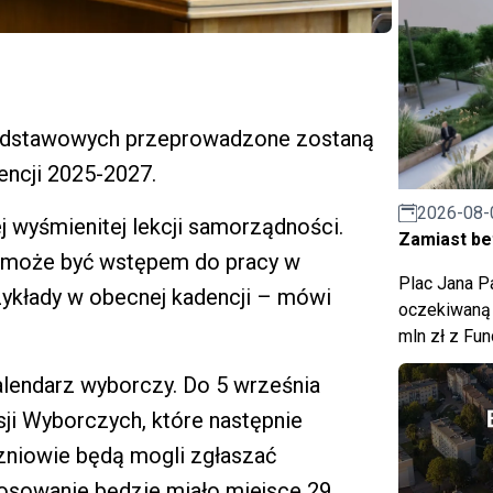
podstawowych przeprowadzone zostaną
ncji 2025-2027.
2026-08-
j wyśmienitej lekcji samorządności.
Zamiast bet
o może być wstępem do pracy w
Plac Jana Pa
zykłady w obecnej kadencji – mówi
oczekiwaną 
mln zł z Fu
alendarz wyborczy. Do 5 września
ji Wyborczych, które następnie
zniowie będą mogli zgłaszać
łosowanie będzie miało miejsce 29