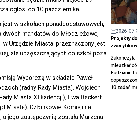
za ogłosi do 10 października.
 jest w szkołach ponadpodstawowych,
2026-07-
ia dwóch mandatów do Młodzieżowej
Projekty d
, w Urzędzie Miasta, przeznaczony jest
zweryfiko
iej, ale uczęszczających do szkół poza
Zakończyła 
mieszkańców
Rudzianie b
omisję Wyborczą w składzie Paweł
dopuszczony
odzoch (radny Rady Miasta), Wojciech
18 zadań ma
ady Miasta XI kadencji), Ewa Deckert
d Miasta). Członkowie Komisji na
 a jego zastępczynią została Marzena