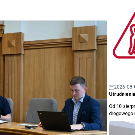
2026-08-
Utrudnienia
Od 10 sierpn
drogowego n