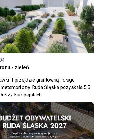
04
onu - zieleń
wła II przejdzie gruntowną i długo
metamorfozę. Ruda Śląska pozyskała 5,5
nduszy Europejskich.