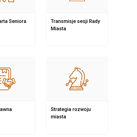
rta Seniora
Transmisje sesji Rady
Rewit
Miasta
rawna
Strategia rozwoju
Pows
miasta
samo