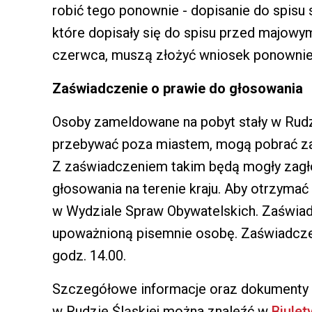
robić tego ponownie - dopisanie do spisu s
które dopisały się do spisu przed majowy
czerwca, muszą złożyć wniosek ponownie
Zaświadczenie o prawie do głosowania
Osoby zameldowane na pobyt stały w Rudz
przebywać poza miastem, mogą pobrać za
Z zaświadczeniem takim będą mogły za
głosowania na terenie kraju. Aby otrzymać
w Wydziale Spraw Obywatelskich. Zaświadc
upoważnioną pisemnie osobę. Zaświadcz
godz. 14.00.
Szczegółowe informacje oraz dokumenty
w Rudzie Śląskiej można znaleźć w
Biulet