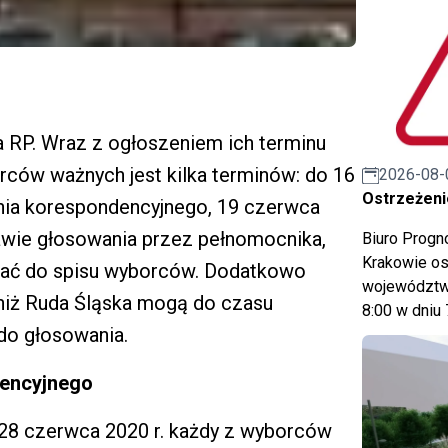
 RP. Wraz z ogłoszeniem ich terminu
orców ważnych jest kilka terminów: do 16
2026-08-
Ostrzeżeni
ia korespondencyjnego, 19 czerwca
awie głosowania przez pełnomocnika,
Biuro Prog
Krakowie os
sać do spisu wyborców. Dodatkowo
województwa
niż Ruda Śląska mogą do czasu
8:00 w dniu 
do głosowania.
dencyjnego
28 czerwca 2020 r. każdy z wyborców