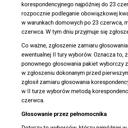
korespondencyjnego najpóźniej do 23 cze
rozpocznie podleganie obowiązkowej kwaran
w warunkach domowych po 23 czerwca, moż
czerwca. W tym dniu przyjmuje się zgłosze
Co ważne, zgłoszenie zamiaru głosowani
ewentualnej II tury wyborów. Oznacza to,
ponownego głosowania pakiet wyborczy z
w zgłoszeniu dokonanym przed pierwszym
zgłosił zamiaru głosowania korespondency
w II turze wyborów metodą korespondency
czerwca.
Głosowanie przez pełnomocnika
Dotyczy to wyborców, którzy najpóźniej w 