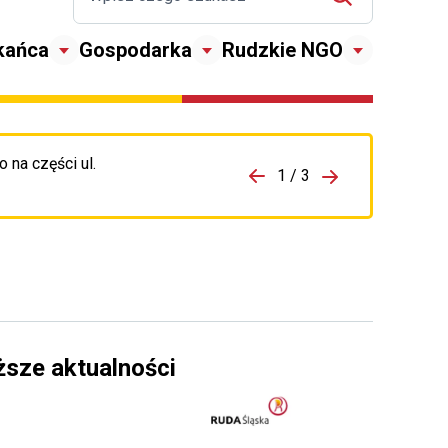
kańca
Gospodarka
Rudzkie NGO
 na części ul.
zejdź do porzpedniego komunikatu
1 / 3
Przejdź do nas
ższe aktualności