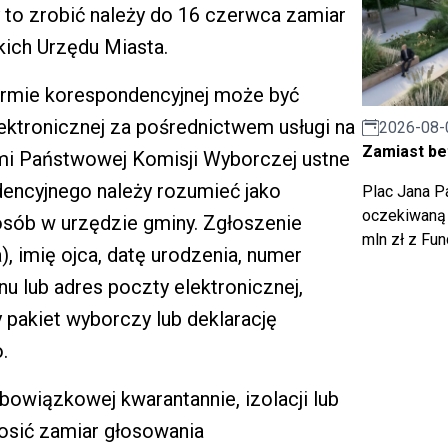
to zrobić należy do 16 czerwca zamiar
kich Urzędu Miasta.
ormie korespondencyjnej może być
lektronicznej za pośrednictwem usługi na
2026-08-
Zamiast bet
ami Państwowej Komisji Wyborczej ustne
encyjnego należy rozumieć jako
Plac Jana Pa
oczekiwaną 
osób w urzędzie gminy. Zgłoszenie
mln zł z Fu
), imię ojca, datę urodzenia, numer
u lub adres poczty elektronicznej,
 pakiet wyborczy lub deklarację
.
owiązkowej kwarantannie, izolacji lub
osić zamiar głosowania