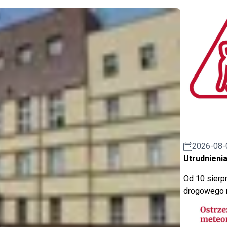
2026-08-
Utrudnienia
Od 10 sierpn
drogowego n