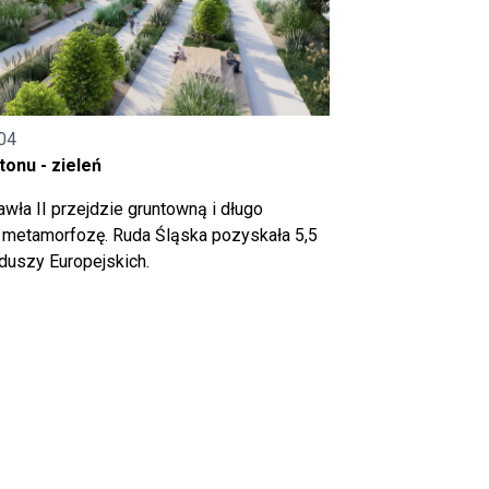
04
onu - zieleń
wła II przejdzie gruntowną i długo
metamorfozę. Ruda Śląska pozyskała 5,5
nduszy Europejskich.