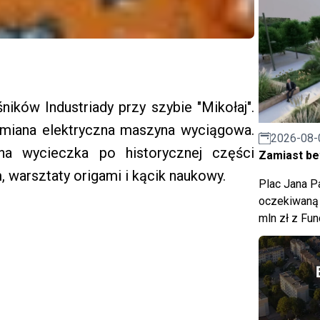
ników Industriady przy szybie "Mikołaj".
hamiana elektryczna maszyna wyciągowa.
2026-08-
lna wycieczka po historycznej części
Zamiast bet
, warsztaty origami i kącik naukowy.
Plac Jana Pa
oczekiwaną 
mln zł z Fu