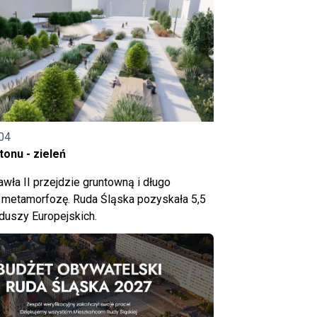
04
onu - zieleń
wła II przejdzie gruntowną i długo
metamorfozę. Ruda Śląska pozyskała 5,5
nduszy Europejskich.