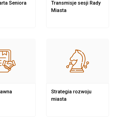
rta Seniora
Transmisje sesji Rady
Rewit
Miasta
rawna
Strategia rozwoju
Pows
miasta
samo