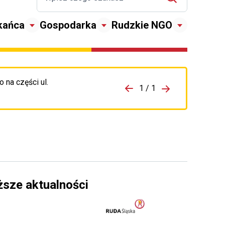
kańca
Gospodarka
Rudzkie NGO
 na części ul.
zejdź do porzpedniego komunikatu
1 / 1
Przejdź do nas
ższe aktualności