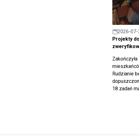
2026-07-
Projekty d
zweryfiko
Zakończyła 
mieszkańców
Rudzianie b
dopuszczony
18 zadań ma