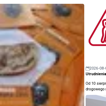
2026-08-
Utrudnienia
Od 10 sierpn
drogowego n