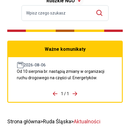
Rudzkie NGO
Ważne komunikaty
2026-08-06
Od 10 sierpnia br. nastąpią zmiany w organizacji
ruchu drogowego na części ul. Energetyków.
do porzpedniego komunikatu
1 / 1
Przejdź do następnego kom
Strona główna
Ruda Śląska
Aktualności