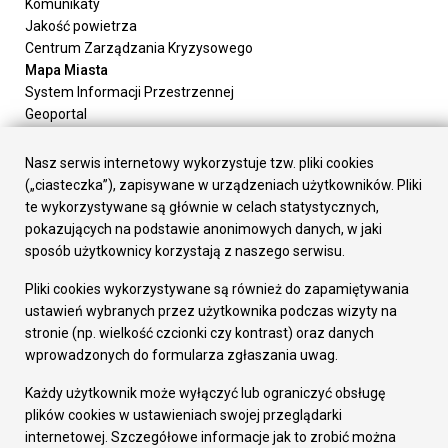
Komunikaty
Jakość powietrza
Centrum Zarządzania Kryzysowego
Mapa Miasta
System Informacji Przestrzennej
Geoportal
Urząd Miasta
Załatw sprawę
Nasz serwis internetowy wykorzystuje tzw. pliki cookies
Prezydent Miasta
(„ciasteczka”), zapisywane w urządzeniach użytkowników. Pliki
Rada Miasta
te wykorzystywane są głównie w celach statystycznych,
Wydziały
pokazujących na podstawie anonimowych danych, w jaki
Elektroniczna Skrzynka Podawcza
sposób użytkownicy korzystają z naszego serwisu.
Praca w Urzędzie
Pliki cookies wykorzystywane są również do zapamiętywania
Gospodarka
ustawień wybranych przez użytkownika podczas wizyty na
Fundusze europejskie
stronie (np. wielkość czcionki czy kontrast) oraz danych
Środki krajowe
wprowadzonych do formularza zgłaszania uwag.
Oferty inwestycyjne
Strategia Rozwoju Miasta
Każdy użytkownik może wyłączyć lub ograniczyć obsługę
Pozostałe
plików cookies w ustawieniach swojej przeglądarki
Deklaracja dostępności
internetowej. Szczegółowe informacje jak to zrobić można
Dane osobowe