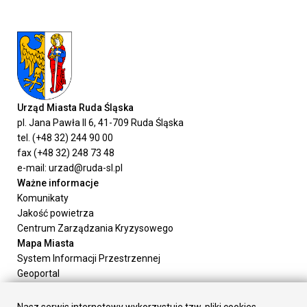
Urząd Miasta Ruda Śląska
pl. Jana Pawła II 6, 41-709 Ruda Śląska
tel. (+48 32) 244 90 00
fax (+48 32) 248 73 48
e-mail: urzad@ruda-sl.pl
Ważne informacje
Komunikaty
Jakość powietrza
Centrum Zarządzania Kryzysowego
Mapa Miasta
System Informacji Przestrzennej
Geoportal
Urząd Miasta
Załatw sprawę