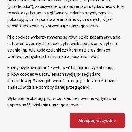
Nasz serwis internetowy wykorzystuje tzw. pliki cookies
Prezydent Miasta
(„ciasteczka”), zapisywane w urządzeniach użytkowników. Pliki
Rada Miasta
te wykorzystywane są głównie w celach statystycznych,
Wydziały
pokazujących na podstawie anonimowych danych, w jaki
Elektroniczna Skrzynka Podawcza
sposób użytkownicy korzystają z naszego serwisu.
Praca w Urzędzie
Pliki cookies wykorzystywane są również do zapamiętywania
Gospodarka
ustawień wybranych przez użytkownika podczas wizyty na
Fundusze europejskie
stronie (np. wielkość czcionki czy kontrast) oraz danych
Środki krajowe
wprowadzonych do formularza zgłaszania uwag.
Oferty inwestycyjne
Strategia Rozwoju Miasta
Każdy użytkownik może wyłączyć lub ograniczyć obsługę
Pozostałe
plików cookies w ustawieniach swojej przeglądarki
Deklaracja dostępności
internetowej. Szczegółowe informacje jak to zrobić można
Dane osobowe
znaleźć w dziale pomocy danej przeglądarki.
Dodaj opinię o witrynie
© Urząd Miasta RUDA Śląska 2023
Wyłączenie obsługi plików cookies nie powinno wpłynąć na
poprawność działania naszego serwisu.
Projekt i wdrożenie - MIGOMEDIA
Akceptuj wszystkie