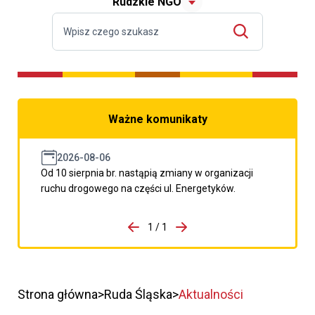
Rudzkie NGO
Ważne komunikaty
2026-08-06
Od 10 sierpnia br. nastąpią zmiany w organizacji
ruchu drogowego na części ul. Energetyków.
do porzpedniego komunikatu
1 / 1
Przejdź do następnego kom
Strona główna
Ruda Śląska
Aktualności