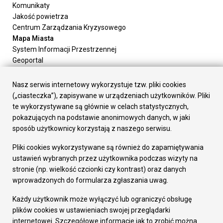
Komunikaty
Jakość powietrza
Centrum Zarządzania Kryzysowego
Mapa Miasta
System Informacji Przestrzennej
Geoportal
Urząd Miasta
Załatw sprawę
Nasz serwis internetowy wykorzystuje tzw. pliki cookies
Prezydent Miasta
(„ciasteczka”), zapisywane w urządzeniach użytkowników. Pliki
Rada Miasta
te wykorzystywane są głównie w celach statystycznych,
Wydziały
pokazujących na podstawie anonimowych danych, w jaki
Elektroniczna Skrzynka Podawcza
sposób użytkownicy korzystają z naszego serwisu.
Praca w Urzędzie
Pliki cookies wykorzystywane są również do zapamiętywania
Gospodarka
ustawień wybranych przez użytkownika podczas wizyty na
Fundusze europejskie
stronie (np. wielkość czcionki czy kontrast) oraz danych
Środki krajowe
wprowadzonych do formularza zgłaszania uwag.
Oferty inwestycyjne
Strategia Rozwoju Miasta
Każdy użytkownik może wyłączyć lub ograniczyć obsługę
Pozostałe
plików cookies w ustawieniach swojej przeglądarki
Deklaracja dostępności
internetowej. Szczegółowe informacje jak to zrobić można