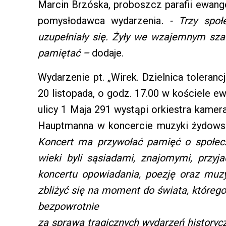
Marcin Brzóska, proboszcz parafii ewange
pomysłodawca wydarzenia
. - Trzy społ
uzupełniały się. Żyły we wzajemnym szac
pamiętać –
dodaje.
Wydarzenie pt. „Wirek. Dzielnica toleranc
20 listopada, o godz. 17.00 w kościele e
ulicy 1 Maja 291 wystąpi orkiestra kamera
Hauptmanna w koncercie muzyki żydowski
Koncert ma przywołać pamięć o społeczn
wieki byli sąsiadami, znajomymi, przyj
koncertu opowiadania, poezję oraz muz
zbliżyć się na moment do świata, któreg
bezpowrotnie
za sprawą tragicznych wydarzeń history