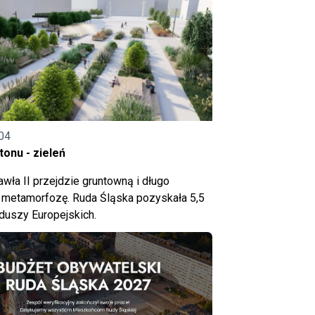
04
onu - zieleń
wła II przejdzie gruntowną i długo
metamorfozę. Ruda Śląska pozyskała 5,5
nduszy Europejskich.