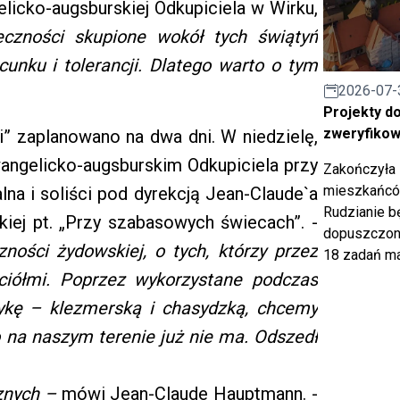
licko-augsburskiej Odkupiciela w Wirku,
eczności skupione wokół tych świątyń
unku i tolerancji. Dlatego warto o tym
2026-07-
Projekty d
zweryfiko
ji” zaplanowano na dwa dni. W niedzielę,
wangelicko-augsburskim Odkupiciela przy
Zakończyła 
mieszkańców
lna i soliści pod dyrekcją Jean-Claude`a
Rudzianie b
ej pt. „Przy szabasowych świecach”. -
dopuszczony
ości żydowskiej, o tych, którzy przez
18 zadań ma
aciółmi. Poprzez wykorzystane podczas
ykę – klezmerską i chasydzką, chcemy
o na naszym terenie już nie ma. Odszedł
cznych –
mówi
Jean-Claude Hauptmann. -