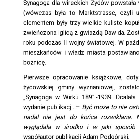
Synagoga dla wireckich Żydów powstała w
(wówczas była to Marktstrasse, czyli u
elementem były trzy wielkie kuliste kopu
zwieńczona iglicą z gwiazdą Dawida.
Zost
roku podczas
II wojny światowej
.
W paźdz
mieszkańców i władz miasta postawiano
bożnicę.
Pierwsze opracowanie książkowe, dotyc
żydowskiej gminy wyznaniowej, zost
„Synagoga w Wirku 1891-1939. Ocalała 
wydanie publikacji. –
Być może to nie osta
nadal nie jest do końca rozwikłana. 
wyglądała w środku i w jaki sposób 
współautor publikacji Adam Podgórski.