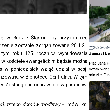
się w Rudzie Śląskiej, by przypomnieć
arzenie zostanie zorganizowane 20 i 21
2026-08-
 tym roku 125. rocznicą wybudowania
Zamiast bet
elę w kościele ewangelickim będzie można
Plac Jana Pa
a w poniedziałek wziąć udział w sesji
oczekiwaną 
mln zł z Fu
nizowana w Bibliotece Centralnej. W tym
y. Zostaną one odprawione w parafii pw.
ątyń, trzech domów modlitwy
- mówi ks.