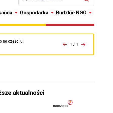
kańca
Gospodarka
Rudzkie NGO
 na części ul.
zejdź do porzpedniego komunikatu
1 / 1
Przejdź do nas
ższe aktualności