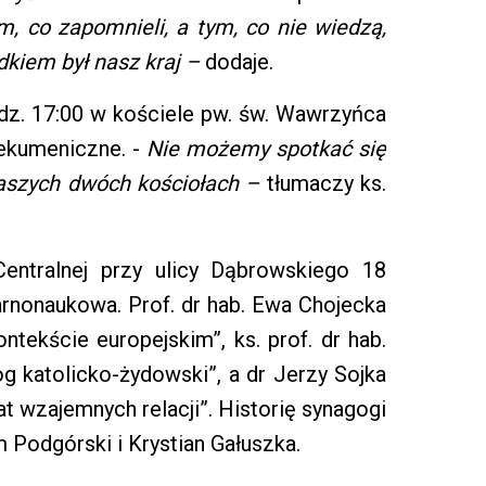
, co zapomnieli, a tym, co nie wiedzą,
kiem był nasz kraj –
dodaje.
godz. 17:00 w kościele pw. św. Wawrzyńca
ekumeniczne. -
Nie możemy spotkać się
naszych dwóch kościołach –
tłumaczy ks.
entralnej przy ulicy Dąbrowskiego 18
arnonaukowa. Prof. dr hab. Ewa Chojecka
ntekście europejskim”, ks. prof. dr hab.
og katolicko-żydowski”, a dr Jerzy Sojka
at wzajemnych relacji”. Historię synagogi
 Podgórski i Krystian Gałuszka.