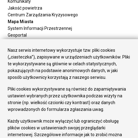
Komunikaty
Jakość powietrza
Centrum Zarządzania Kryzysowego
Mapa Miasta
System Informacji Przestrzennej
Geoportal
Urząd Miasta
Załatw sprawę
Nasz serwis internetowy wykorzystuje tzw. pliki cookies
Prezydent Miasta
(„ciasteczka”), zapisywane w urządzeniach użytkowników. Pliki
Rada Miasta
te wykorzystywane są głównie w celach statystycznych,
Wydziały
pokazujących na podstawie anonimowych danych, w jaki
Elektroniczna Skrzynka Podawcza
sposób użytkownicy korzystają z naszego serwisu.
Praca w Urzędzie
Pliki cookies wykorzystywane są również do zapamiętywania
Gospodarka
ustawień wybranych przez użytkownika podczas wizyty na
Fundusze europejskie
stronie (np. wielkość czcionki czy kontrast) oraz danych
Środki krajowe
wprowadzonych do formularza zgłaszania uwag.
Oferty inwestycyjne
Strategia Rozwoju Miasta
Każdy użytkownik może wyłączyć lub ograniczyć obsługę
Pozostałe
plików cookies w ustawieniach swojej przeglądarki
Deklaracja dostępności
internetowej. Szczegółowe informacje jak to zrobić można
Dane osobowe