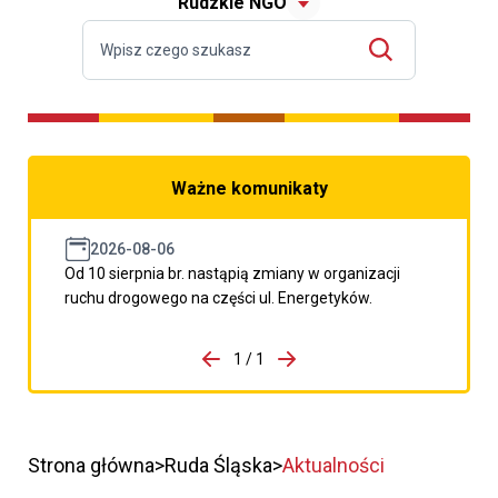
Rudzkie NGO
Ważne komunikaty
2026-08-06
Od 10 sierpnia br. nastąpią zmiany w organizacji
ruchu drogowego na części ul. Energetyków.
do porzpedniego komunikatu
1 / 1
Przejdź do następnego kom
Strona główna
Ruda Śląska
Aktualności