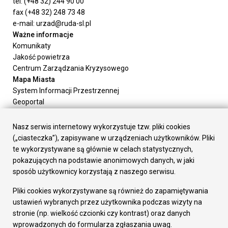
tel. (+48 32) 244 90 00
fax (+48 32) 248 73 48
e-mail: urzad@ruda-sl.pl
Ważne informacje
Komunikaty
Jakość powietrza
Centrum Zarządzania Kryzysowego
Mapa Miasta
System Informacji Przestrzennej
Geoportal
Urząd Miasta
Załatw sprawę
Nasz serwis internetowy wykorzystuje tzw. pliki cookies
Prezydent Miasta
(„ciasteczka”), zapisywane w urządzeniach użytkowników. Pliki
Rada Miasta
te wykorzystywane są głównie w celach statystycznych,
Wydziały
pokazujących na podstawie anonimowych danych, w jaki
Elektroniczna Skrzynka Podawcza
sposób użytkownicy korzystają z naszego serwisu.
Praca w Urzędzie
Pliki cookies wykorzystywane są również do zapamiętywania
Gospodarka
ustawień wybranych przez użytkownika podczas wizyty na
Fundusze europejskie
stronie (np. wielkość czcionki czy kontrast) oraz danych
Środki krajowe
wprowadzonych do formularza zgłaszania uwag.
Oferty inwestycyjne