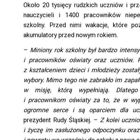
Około 20 tysięcy rudzkich uczniów i pr
nauczycieli i 1400 pracowników niepe
szkolny. Przed nimi wakacje, które p
akumulatory przed nowym rokiem.
–
Miniony rok szkolny był bardzo intens
i pracowników oświaty oraz uczniów.
z kształceniem dzieci i młodzieży zosta
wybory. Mimo tego nie zabrakło im zapału
w misję, którą wypełniają. Dlatego
i pracownikom oświaty za to, że w wy
ogromne serce i są oparciem dla u
prezydent Rudy Śląskiej. –
Z kolei ucznio
i życzę im zasłużonego odpoczynku oraz 
i powrotu we wrześniu do szkoły z nową en