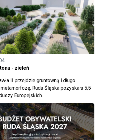
04
onu - zieleń
wła II przejdzie gruntowną i długo
metamorfozę. Ruda Śląska pozyskała 5,5
nduszy Europejskich.