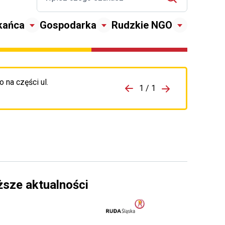
kańca
Gospodarka
Rudzkie NGO
 na części ul.
zejdź do porzpedniego komunikatu
1 / 1
Przejdź do nas
ższe aktualności