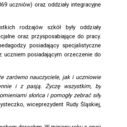
369 uczniów) oraz oddziały integracyjne
tkich rodzajów szkół były oddziały
ecjalne oraz przysposabiające do pracy.
pedagodzy posiadający specjalistyczne
y z uczniem posiadającym orzeczenie do
że zarówno nauczyciele, jak i uczniowie
nnie i z pasją. Życzę wszystkim, by
omieniami słońca i pomogły zebrać siły
steczko, wiceprezydent Rudy Śląskiej,
osobom dorosłym. W miniony roku z opcji