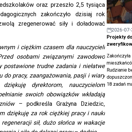
zedszkolaków oraz przeszło 2,5 tysiąca
dagogicznych zakończyło dzisiaj rok
ozwolą zregenerować siły i doładować
2026-07-
Projekty d
zweryfiko
ywnym i ciężkim czasem dla nauczycieli
 Przed osobami związanymi zawodowo
Zakończyła 
mieszkańców
ły postawione trudne zadania i niełatwe
Rudzianie b
 do pracy, zaangażowania, pasji i wiary
dopuszczony
 dziękuję dyrektorom, nauczycielom
18 zadań ma
pełnianie swoich obowiązków wkładają
czniów
– podkreśla Grażyna Dziedzic,
m dziękuję za rok ciężkiej pracy i nauki
regeneracji sił, dużo słońca w wakacje
ergią i siłą do dalszej pracy
– dodaje.