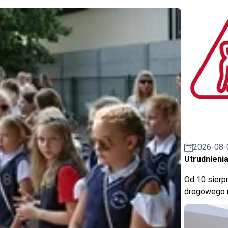
2026-08-
Utrudnienia
Od 10 sierpn
drogowego n