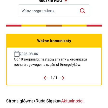
Rudzkie NGO
Ważne komunikaty
2026-08-06
Od 10 sierpnia br. nastąpią zmiany w organizacji
ruchu drogowego na części ul. Energetyków.
do porzpedniego komunikatu
1 / 1
Przejdź do następnego kom
Strona główna
Ruda Śląska
Aktualności