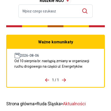
Rudzkie NGO
Ważne komunikaty
2026-08-06
Od 10 sierpnia br. nastąpią zmiany w organizacji
ruchu drogowego na części ul. Energetyków.
do porzpedniego komunikatu
1 / 1
Przejdź do następnego kom
Strona główna
Ruda Śląska
Aktualności