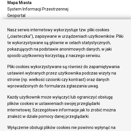
Mapa Miasta
System Informacji Przestrzennej
Geoportal
Urząd Miasta
Załatw sprawę
Nasz serwis internetowy wykorzystuje tzw. pliki cookies
Prezydent Miasta
(„ciasteczka”), zapisywane w urządzeniach użytkowników. Pliki
Rada Miasta
te wykorzystywane są głównie w celach statystycznych,
Wydziały
pokazujących na podstawie anonimowych danych, w jaki
Elektroniczna Skrzynka Podawcza
sposób użytkownicy korzystają z naszego serwisu.
Praca w Urzędzie
Pliki cookies wykorzystywane są również do zapamiętywania
Gospodarka
ustawień wybranych przez użytkownika podczas wizyty na
Fundusze europejskie
stronie (np. wielkość czcionki czy kontrast) oraz danych
Środki krajowe
wprowadzonych do formularza zgłaszania uwag.
Oferty inwestycyjne
Strategia Rozwoju Miasta
Każdy użytkownik może wyłączyć lub ograniczyć obsługę
Pozostałe
plików cookies w ustawieniach swojej przeglądarki
Deklaracja dostępności
internetowej. Szczegółowe informacje jak to zrobić można
Dane osobowe
znaleźć w dziale pomocy danej przeglądarki.
Dodaj opinię o witrynie
© Urząd Miasta RUDA Śląska 2023
Wyłączenie obsługi plików cookies nie powinno wpłynąć na