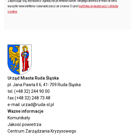
Zapisując się, wyrażasz zgodę na przetwarzanie Twojego adresu e-mail w celu
wysyłki newslettera i oświadczasz że znana Ci jest
polityka prywatności i plików
cookie
.
Urząd Miasta Ruda Śląska
pl. Jana Pawła II 6, 41-709 Ruda Śląska
tel. (+48 32) 244 90 00
fax (+48 32) 248 73 48
e-mail: urzad@ruda-sl.pl
Ważne informacje
Komunikaty
Jakość powietrza
Centrum Zarządzania Kryzysowego