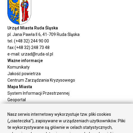
Urząd Miasta Ruda Śląska
pl. Jana Pawła II 6, 41-709 Ruda Śląska
tel. (+48 32) 244 90 00
fax (+48 32) 248 73 48
e-mail: urzad@ruda-sl.pl
Ważne informacje
Komunikaty
Jakość powietrza
Centrum Zarządzania Kryzysowego
Mapa Miasta
System Informacji Przestrzennej
Geoportal
Urząd Miasta
Załatw sprawę
Nasz serwis internetowy wykorzystuje tzw. pliki cookies
Prezydent Miasta
(„ciasteczka”), zapisywane w urządzeniach użytkowników. Pliki
Rada Miasta
te wykorzystywane są głównie w celach statystycznych,
Wydziały