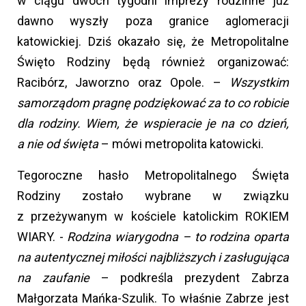
w ciągu dwóch tygodni imprezy rodzinne już
dawno wyszły poza granice aglomeracji
katowickiej. Dziś okazało się, że Metropolitalne
Święto Rodziny będą również organizować:
Racibórz, Jaworzno oraz Opole. –
Wszystkim
samorządom pragnę podziękować za to co robicie
dla rodziny. Wiem, że wspieracie je na co dzień,
a nie od święta
– mówi metropolita katowicki.
Tegoroczne hasło Metropolitalnego Święta
Rodziny zostało wybrane w związku
z przeżywanym w kościele katolickim ROKIEM
WIARY. -
Rodzina wiarygodna – to rodzina oparta
na autentycznej miłości najbliższych i zasługująca
na zaufanie
– podkreśla prezydent Zabrza
Małgorzata Mańka-Szulik. To właśnie Zabrze jest