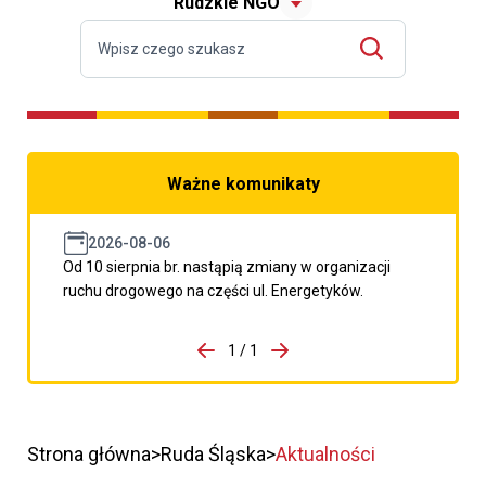
Rudzkie NGO
Ważne komunikaty
2026-08-06
Od 10 sierpnia br. nastąpią zmiany w organizacji
ruchu drogowego na części ul. Energetyków.
do porzpedniego komunikatu
1 / 1
Przejdź do następnego kom
Strona główna
Ruda Śląska
Aktualności