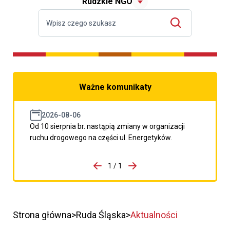
Rudzkie NGO
Ważne komunikaty
2026-08-06
Od 10 sierpnia br. nastąpią zmiany w organizacji
ruchu drogowego na części ul. Energetyków.
do porzpedniego komunikatu
1 / 1
Przejdź do następnego kom
Strona główna
Ruda Śląska
Aktualności