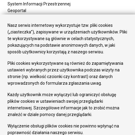
System Informacji Przestrzennej
Geoportal
Urząd Miasta
Załatw sprawę
Nasz serwis internetowy wykorzystuje tzw. pliki cookies
Prezydent Miasta
(„ciasteczka”), zapisywane w urządzeniach użytkowników. Pliki
Rada Miasta
te wykorzystywane są głównie w celach statystycznych,
Wydziały
pokazujących na podstawie anonimowych danych, w jaki
Elektroniczna Skrzynka Podawcza
sposób użytkownicy korzystają z naszego serwisu.
Praca w Urzędzie
Pliki cookies wykorzystywane są również do zapamiętywania
Gospodarka
ustawień wybranych przez użytkownika podczas wizyty na
Fundusze europejskie
stronie (np. wielkość czcionki czy kontrast) oraz danych
Środki krajowe
wprowadzonych do formularza zgłaszania uwag.
Oferty inwestycyjne
Strategia Rozwoju Miasta
Każdy użytkownik może wyłączyć lub ograniczyć obsługę
Pozostałe
plików cookies w ustawieniach swojej przeglądarki
Deklaracja dostępności
internetowej. Szczegółowe informacje jak to zrobić można
Dane osobowe
znaleźć w dziale pomocy danej przeglądarki.
Dodaj opinię o witrynie
© Urząd Miasta RUDA Śląska 2023
Wyłączenie obsługi plików cookies nie powinno wpłynąć na
poprawność działania naszego serwisu.