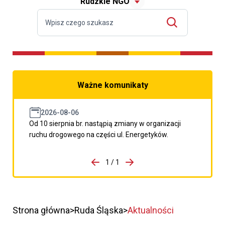
Rudzkie NGO
Ważne komunikaty
2026-08-06
Od 10 sierpnia br. nastąpią zmiany w organizacji
ruchu drogowego na części ul. Energetyków.
do porzpedniego komunikatu
1 / 1
Przejdź do następnego kom
Strona główna
Ruda Śląska
Aktualności