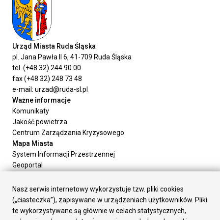
Urząd Miasta Ruda Śląska
pl. Jana Pawła II 6, 41-709 Ruda Śląska
tel. (+48 32) 244 90 00
fax (+48 32) 248 73 48
e-mail: urzad@ruda-sl.pl
Ważne informacje
Komunikaty
Jakość powietrza
Centrum Zarządzania Kryzysowego
Mapa Miasta
System Informacji Przestrzennej
Geoportal
Urząd Miasta
Załatw sprawę
Nasz serwis internetowy wykorzystuje tzw. pliki cookies
Prezydent Miasta
(„ciasteczka”), zapisywane w urządzeniach użytkowników. Pliki
Rada Miasta
te wykorzystywane są głównie w celach statystycznych,
Wydziały