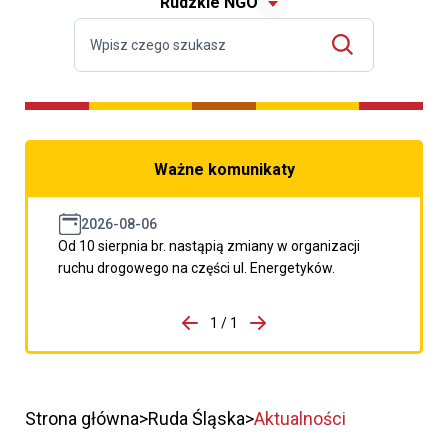
Rudzkie NGO
Ważne komunikaty
2026-08-06
Od 10 sierpnia br. nastąpią zmiany w organizacji
ruchu drogowego na części ul. Energetyków.
do porzpedniego komunikatu
1 / 1
Przejdź do następnego kom
Strona główna
Ruda Śląska
Aktualności