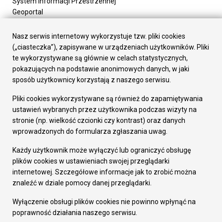
System Informacji Przestrzennej
Geoportal
Urząd Miasta
Załatw sprawę
Nasz serwis internetowy wykorzystuje tzw. pliki cookies
Prezydent Miasta
(„ciasteczka”), zapisywane w urządzeniach użytkowników. Pliki
Rada Miasta
te wykorzystywane są głównie w celach statystycznych,
Wydziały
pokazujących na podstawie anonimowych danych, w jaki
Elektroniczna Skrzynka Podawcza
sposób użytkownicy korzystają z naszego serwisu.
Praca w Urzędzie
Pliki cookies wykorzystywane są również do zapamiętywania
Gospodarka
ustawień wybranych przez użytkownika podczas wizyty na
Fundusze europejskie
stronie (np. wielkość czcionki czy kontrast) oraz danych
Środki krajowe
wprowadzonych do formularza zgłaszania uwag.
Oferty inwestycyjne
Strategia Rozwoju Miasta
Każdy użytkownik może wyłączyć lub ograniczyć obsługę
Pozostałe
plików cookies w ustawieniach swojej przeglądarki
Deklaracja dostępności
internetowej. Szczegółowe informacje jak to zrobić można
Dane osobowe
znaleźć w dziale pomocy danej przeglądarki.
Dodaj opinię o witrynie
© Urząd Miasta RUDA Śląska 2023
Wyłączenie obsługi plików cookies nie powinno wpłynąć na
poprawność działania naszego serwisu.