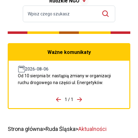
Rudzkie NGO
Ważne komunikaty
2026-08-06
Od 10 sierpnia br. nastąpią zmiany w organizacji
ruchu drogowego na części ul. Energetyków.
do porzpedniego komunikatu
1 / 1
Przejdź do następnego kom
Strona główna
Ruda Śląska
Aktualności