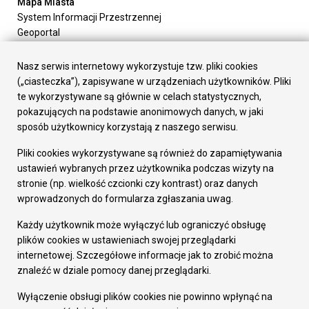
Mapa Miasta
System Informacji Przestrzennej
Geoportal
Urząd Miasta
Załatw sprawę
Nasz serwis internetowy wykorzystuje tzw. pliki cookies
Prezydent Miasta
(„ciasteczka”), zapisywane w urządzeniach użytkowników. Pliki
Rada Miasta
te wykorzystywane są głównie w celach statystycznych,
Wydziały
pokazujących na podstawie anonimowych danych, w jaki
Elektroniczna Skrzynka Podawcza
sposób użytkownicy korzystają z naszego serwisu.
Praca w Urzędzie
Pliki cookies wykorzystywane są również do zapamiętywania
Gospodarka
ustawień wybranych przez użytkownika podczas wizyty na
Fundusze europejskie
stronie (np. wielkość czcionki czy kontrast) oraz danych
Środki krajowe
wprowadzonych do formularza zgłaszania uwag.
Oferty inwestycyjne
Strategia Rozwoju Miasta
Każdy użytkownik może wyłączyć lub ograniczyć obsługę
Pozostałe
plików cookies w ustawieniach swojej przeglądarki
Deklaracja dostępności
internetowej. Szczegółowe informacje jak to zrobić można
Dane osobowe
znaleźć w dziale pomocy danej przeglądarki.
Dodaj opinię o witrynie
© Urząd Miasta RUDA Śląska 2023
Wyłączenie obsługi plików cookies nie powinno wpłynąć na