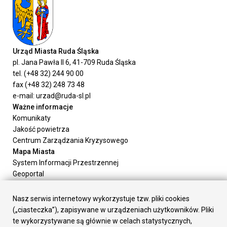
Urząd Miasta Ruda Śląska
pl. Jana Pawła II 6, 41-709 Ruda Śląska
tel. (+48 32) 244 90 00
fax (+48 32) 248 73 48
e-mail: urzad@ruda-sl.pl
Ważne informacje
Komunikaty
Jakość powietrza
Centrum Zarządzania Kryzysowego
Mapa Miasta
System Informacji Przestrzennej
Geoportal
Urząd Miasta
Załatw sprawę
Nasz serwis internetowy wykorzystuje tzw. pliki cookies
Prezydent Miasta
(„ciasteczka”), zapisywane w urządzeniach użytkowników. Pliki
Rada Miasta
te wykorzystywane są głównie w celach statystycznych,