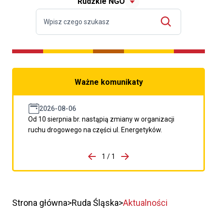
Rudzkie NGO
Ważne komunikaty
2026-08-06
Od 10 sierpnia br. nastąpią zmiany w organizacji
ruchu drogowego na części ul. Energetyków.
do porzpedniego komunikatu
1 / 1
Przejdź do następnego kom
Strona główna
Ruda Śląska
Aktualności