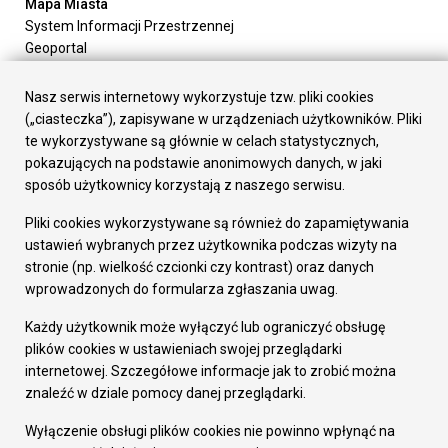
Mapa Miasta
System Informacji Przestrzennej
Geoportal
Urząd Miasta
Załatw sprawę
Nasz serwis internetowy wykorzystuje tzw. pliki cookies
Prezydent Miasta
(„ciasteczka”), zapisywane w urządzeniach użytkowników. Pliki
Rada Miasta
te wykorzystywane są głównie w celach statystycznych,
Wydziały
pokazujących na podstawie anonimowych danych, w jaki
Elektroniczna Skrzynka Podawcza
sposób użytkownicy korzystają z naszego serwisu.
Praca w Urzędzie
Pliki cookies wykorzystywane są również do zapamiętywania
Gospodarka
ustawień wybranych przez użytkownika podczas wizyty na
Fundusze europejskie
stronie (np. wielkość czcionki czy kontrast) oraz danych
Środki krajowe
wprowadzonych do formularza zgłaszania uwag.
Oferty inwestycyjne
Strategia Rozwoju Miasta
Każdy użytkownik może wyłączyć lub ograniczyć obsługę
Pozostałe
plików cookies w ustawieniach swojej przeglądarki
Deklaracja dostępności
internetowej. Szczegółowe informacje jak to zrobić można
Dane osobowe
znaleźć w dziale pomocy danej przeglądarki.
Dodaj opinię o witrynie
© Urząd Miasta RUDA Śląska 2023
Wyłączenie obsługi plików cookies nie powinno wpłynąć na