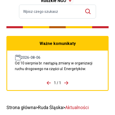
Rudzkie NGO
Ważne komunikaty
2026-08-06
Od 10 sierpnia br. nastąpią zmiany w organizacji
ruchu drogowego na części ul. Energetyków.
do porzpedniego komunikatu
1 / 1
Przejdź do następnego kom
Strona główna
Ruda Śląska
Aktualności