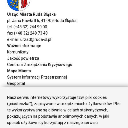
Urząd Miasta Ruda Śląska
pl. Jana Pawła II 6, 41-709 Ruda Śląska
tel. (+48 32) 244 90 00
fax (+48 32) 248 73 48
e-mail: urzad@ruda-sl.pl
Ważne informacje
Komunikaty
Jakość powietrza
Centrum Zarządzania Kryzysowego
Mapa Miasta
System Informacji Przestrzennej
Geoportal
Urząd Miasta
Załatw sprawę
Nasz serwis internetowy wykorzystuje tzw. pliki cookies
Prezydent Miasta
(„ciasteczka”), zapisywane w urządzeniach użytkowników. Pliki
Rada Miasta
te wykorzystywane są głównie w celach statystycznych,
Wydziały
pokazujących na podstawie anonimowych danych, w jaki
Elektroniczna Skrzynka Podawcza
sposób użytkownicy korzystają z naszego serwisu.
Praca w Urzędzie