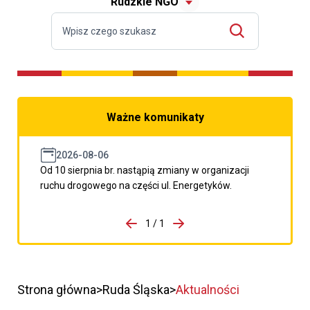
Rudzkie NGO
Ważne komunikaty
2026-08-06
Od 10 sierpnia br. nastąpią zmiany w organizacji
ruchu drogowego na części ul. Energetyków.
do porzpedniego komunikatu
1 / 1
Przejdź do następnego kom
Strona główna
Ruda Śląska
Aktualności