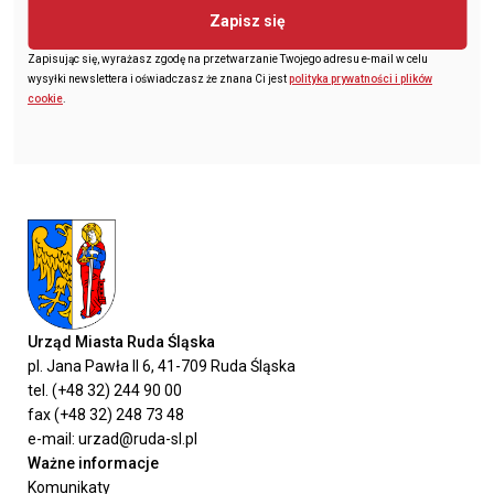
Zapisz się
Zapisując się, wyrażasz zgodę na przetwarzanie Twojego adresu e-mail w celu
wysyłki newslettera i oświadczasz że znana Ci jest
polityka prywatności i plików
cookie
.
Urząd Miasta Ruda Śląska
pl. Jana Pawła II 6, 41-709 Ruda Śląska
tel. (+48 32) 244 90 00
fax (+48 32) 248 73 48
e-mail: urzad@ruda-sl.pl
Ważne informacje
Komunikaty