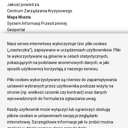
Jakość powietrza
Centrum Zarządzania Kryzysowego
Mapa Miasta
System Informacji Przestrzennej
Geoportal
Urząd Miasta
Załatw sprawę
Nasz serwis internetowy wykorzystuje tzw. pliki cookies
Prezydent Miasta
(„ciasteczka”), zapisywane w urządzeniach użytkowników. Pliki
Rada Miasta
te wykorzystywane są głównie w celach statystycznych,
Wydziały
pokazujących na podstawie anonimowych danych, w jaki
Elektroniczna Skrzynka Podawcza
sposób użytkownicy korzystają z naszego serwisu.
Praca w Urzędzie
Pliki cookies wykorzystywane są również do zapamiętywania
Gospodarka
ustawień wybranych przez użytkownika podczas wizyty na
Fundusze europejskie
stronie (np. wielkość czcionki czy kontrast) oraz danych
Środki krajowe
wprowadzonych do formularza zgłaszania uwag.
Oferty inwestycyjne
Strategia Rozwoju Miasta
Każdy użytkownik może wyłączyć lub ograniczyć obsługę
Pozostałe
plików cookies w ustawieniach swojej przeglądarki
Deklaracja dostępności
internetowej. Szczegółowe informacje jak to zrobić można
Dane osobowe