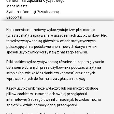
Centrum Zarządzania Kryzysowego
Mapa Miasta
System Informacji Przestrzennej
Geoportal
Urząd Miasta
Załatw sprawę
Nasz serwis internetowy wykorzystuje tzw. pliki cookies
Prezydent Miasta
(„ciasteczka”), zapisywane w urządzeniach użytkowników. Pliki
Rada Miasta
te wykorzystywane są głównie w celach statystycznych,
Wydziały
pokazujących na podstawie anonimowych danych, w jaki
Elektroniczna Skrzynka Podawcza
sposób użytkownicy korzystają z naszego serwisu.
Praca w Urzędzie
Pliki cookies wykorzystywane są również do zapamiętywania
Gospodarka
ustawień wybranych przez użytkownika podczas wizyty na
Fundusze europejskie
stronie (np. wielkość czcionki czy kontrast) oraz danych
Środki krajowe
wprowadzonych do formularza zgłaszania uwag.
Oferty inwestycyjne
Strategia Rozwoju Miasta
Każdy użytkownik może wyłączyć lub ograniczyć obsługę
Pozostałe
plików cookies w ustawieniach swojej przeglądarki
Deklaracja dostępności
internetowej. Szczegółowe informacje jak to zrobić można
Dane osobowe
znaleźć w dziale pomocy danej przeglądarki.
Dodaj opinię o witrynie
© Urząd Miasta RUDA Śląska 2023