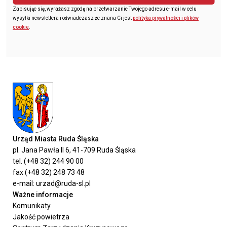
Zapisując się, wyrażasz zgodę na przetwarzanie Twojego adresu e-mail w celu
wysyłki newslettera i oświadczasz że znana Ci jest
polityka prywatności i plików
cookie
.
Urząd Miasta Ruda Śląska
pl. Jana Pawła II 6, 41-709 Ruda Śląska
tel. (+48 32) 244 90 00
fax (+48 32) 248 73 48
e-mail: urzad@ruda-sl.pl
Ważne informacje
Komunikaty
Jakość powietrza