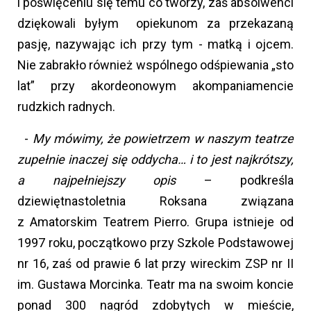
i poświęceniu się temu co tworzy, zaś absolwenci
dziękowali byłym opiekunom za przekazaną
pasję, nazywając ich przy tym - matką i ojcem.
Nie zabrakło również wspólnego odśpiewania „sto
lat” przy akordeonowym akompaniamencie
rudzkich radnych.
-
My mówimy, że powietrzem w naszym teatrze
zupełnie inaczej się oddycha… i to jest najkrótszy,
a najpełniejszy opis
– podkreśla
dziewiętnastoletnia Roksana związana
z Amatorskim Teatrem Pierro. Grupa istnieje od
1997 roku, początkowo przy Szkole Podstawowej
nr 16, zaś od prawie 6 lat przy wireckim ZSP nr II
im. Gustawa Morcinka. Teatr ma na swoim koncie
ponad 300 nagród zdobytych w mieście,