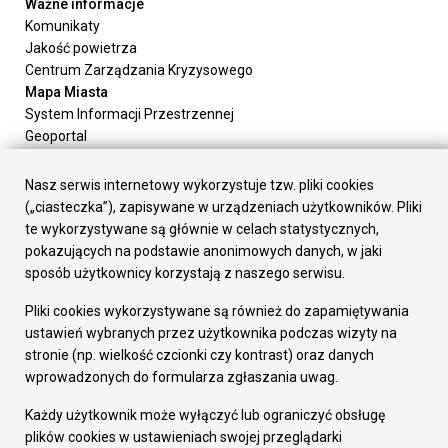
Ważne informacje
Komunikaty
Jakość powietrza
Centrum Zarządzania Kryzysowego
Mapa Miasta
System Informacji Przestrzennej
Geoportal
Urząd Miasta
Załatw sprawę
Nasz serwis internetowy wykorzystuje tzw. pliki cookies
Prezydent Miasta
(„ciasteczka”), zapisywane w urządzeniach użytkowników. Pliki
Rada Miasta
te wykorzystywane są głównie w celach statystycznych,
Wydziały
pokazujących na podstawie anonimowych danych, w jaki
Elektroniczna Skrzynka Podawcza
sposób użytkownicy korzystają z naszego serwisu.
Praca w Urzędzie
Pliki cookies wykorzystywane są również do zapamiętywania
Gospodarka
ustawień wybranych przez użytkownika podczas wizyty na
Fundusze europejskie
stronie (np. wielkość czcionki czy kontrast) oraz danych
Środki krajowe
wprowadzonych do formularza zgłaszania uwag.
Oferty inwestycyjne
Strategia Rozwoju Miasta
Każdy użytkownik może wyłączyć lub ograniczyć obsługę
Pozostałe
plików cookies w ustawieniach swojej przeglądarki
Deklaracja dostępności