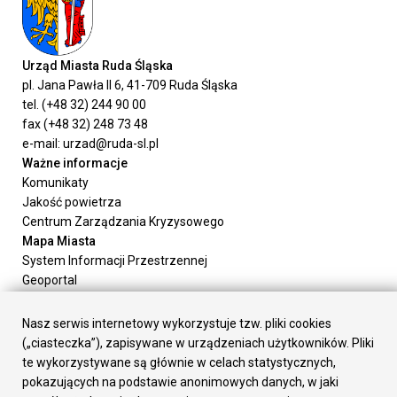
Urząd Miasta Ruda Śląska
pl. Jana Pawła II 6, 41-709 Ruda Śląska
tel. (+48 32) 244 90 00
fax (+48 32) 248 73 48
e-mail: urzad@ruda-sl.pl
Ważne informacje
Komunikaty
Jakość powietrza
Centrum Zarządzania Kryzysowego
Mapa Miasta
System Informacji Przestrzennej
Geoportal
Urząd Miasta
Załatw sprawę
Nasz serwis internetowy wykorzystuje tzw. pliki cookies
Prezydent Miasta
(„ciasteczka”), zapisywane w urządzeniach użytkowników. Pliki
Rada Miasta
te wykorzystywane są głównie w celach statystycznych,
Wydziały
pokazujących na podstawie anonimowych danych, w jaki