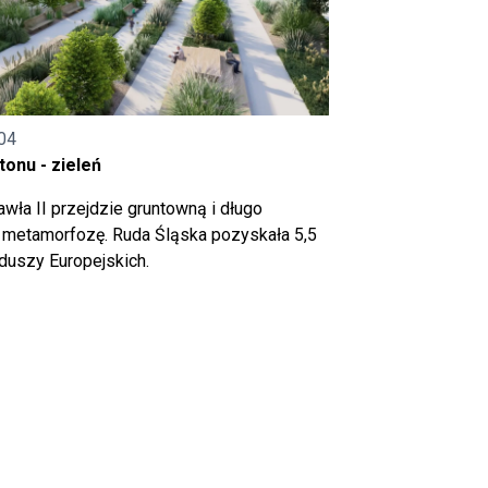
04
onu - zieleń
wła II przejdzie gruntowną i długo
metamorfozę. Ruda Śląska pozyskała 5,5
nduszy Europejskich.