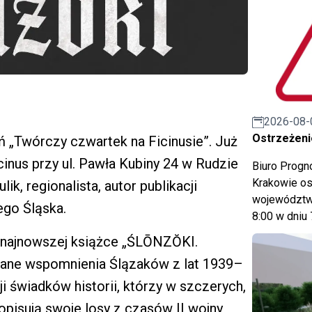
2026-08-
Ostrzeżeni
ń „Twórczy czwartek na Ficinusie”. Już
cinus przy ul. Pawła Kubiny 24 w Rudzie
Biuro Prog
Krakowie os
k, regionalista, autor publikacji
województwa
ego Śląska.
8:00 w dniu 
 najnowszej książce „ŚLŌNZŎKI.
wane wspomnienia Ślązaków z lat 1939–
ji świadków historii, którzy w szczerych,
pisują swoje losy z czasów II wojny