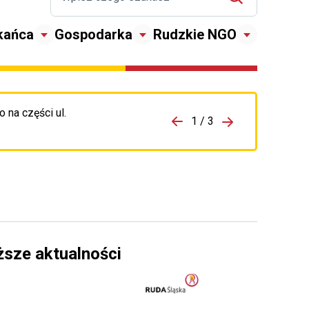
kańca
Gospodarka
Rudzkie NGO
 na części ul.
zejdź do porzpedniego komunikatu
1 / 3
Przejdź do nas
ższe aktualności