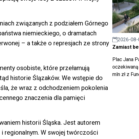
niach związanych z podziałem Górnego
państwa niemieckiego, o dramatach
2026-08-
rwonej – a także o represjach ze strony
Zamiast bet
Plac Jana Pa
oczekiwaną 
umenty osobiste, które przełamują
mln zł z Fu
otąd historie Ślązaków. We wstępie do
eśla, że wraz z odchodzeniem pokolenia
zcennego znaczenia dla pamięci
waniem historii Śląska. Jest autorem
i regionalnym. W swojej twórczości