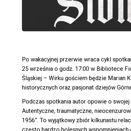
Po wakacyjnej przerwie wraca cykl spotka
25 września o godz. 17:00 w Bibliotece Fi
Śląskiej – Wirku gościem będzie Marian Kuli
historycznych oraz pasjonat dziejów Górn
Podczas spotkania autor opowie o swojej
Autentyczne, traumatyczne, nieocenzuro
1956”. To wyjątkowy zbiór kilkunastu relac
często bardzo bolesnych wspomnieniach o