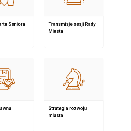
rta Seniora
Transmisje sesji Rady
Rewit
Miasta
rawna
Strategia rozwoju
Pows
miasta
samo