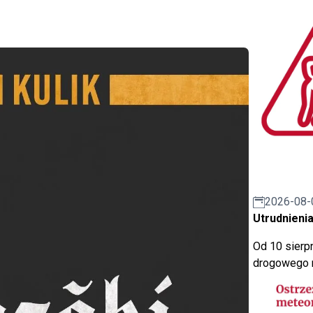
2026-08-
Utrudnienia
Od 10 sierpn
drogowego n