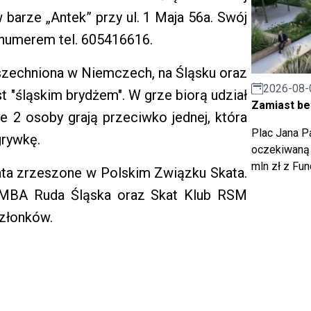
 barze „Antek” przy ul. 1 Maja 56a. Swój
 numerem tel. 605416616.
wszechniona w Niemczech, na Śląsku oraz
2026-08-
 "śląskim brydżem". W grze biorą udział
Zamiast bet
e 2 osoby grają przeciwko jednej, która
Plac Jana Pa
grywkę.
oczekiwaną 
mln zł z Fu
kata zrzeszone w Polskim Związku Skata.
MBA Ruda Śląska oraz Skat Klub RSM
członków.