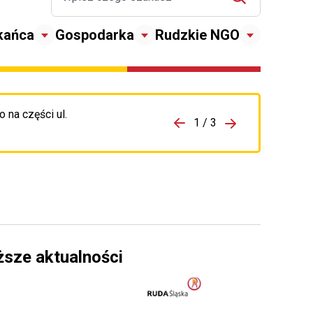
kańca
Gospodarka
Rudzkie NGO
 na części ul.
zejdź do porzpedniego komunikatu
1 / 3
Przejdź do nas
ższe aktualności