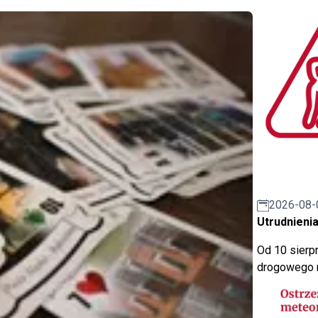
2026-08-
Utrudnienia
Od 10 sierpn
drogowego n