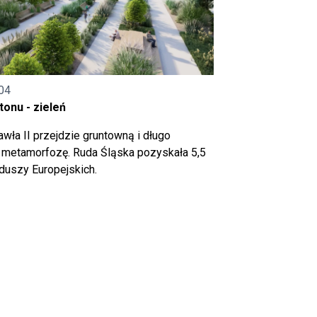
04
onu - zieleń
wła II przejdzie gruntowną i długo
metamorfozę. Ruda Śląska pozyskała 5,5
nduszy Europejskich.