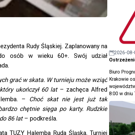
ezydenta Rudy Śląskiej. Zaplanowany na
2026-08-
t do osób w wieku 60+. Swój udział
Ostrzeżeni
ada.
Biuro Prog
ch grać w skata.
W turnieju może wziąć
Krakowie os
województwa
 który ukończył 60 lat
– zachęca Alfred
8:00 w dniu 
alemba. –
Choć skat nie jest już tak
bardzo chętnie sięga po karty. Rudzkie
do 86 lat
– podkreśla.
kata TUZY Halemba Ruda Śląska. Turniej