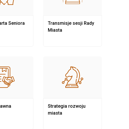
rta Seniora
Transmisje sesji Rady
Rewit
Miasta
rawna
Strategia rozwoju
Pows
miasta
samo