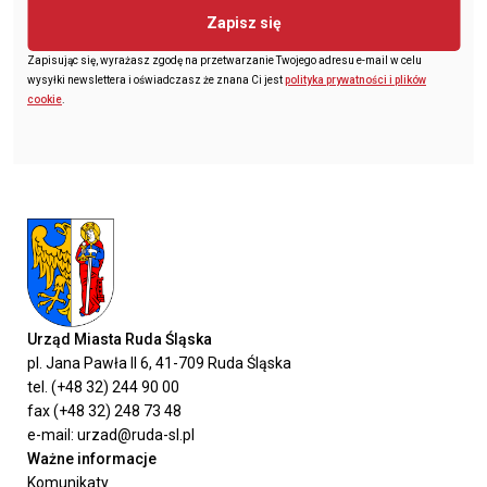
Zapisz się
Zapisując się, wyrażasz zgodę na przetwarzanie Twojego adresu e-mail w celu
wysyłki newslettera i oświadczasz że znana Ci jest
polityka prywatności i plików
cookie
.
Urząd Miasta Ruda Śląska
pl. Jana Pawła II 6, 41-709 Ruda Śląska
tel. (+48 32) 244 90 00
fax (+48 32) 248 73 48
e-mail: urzad@ruda-sl.pl
Ważne informacje
Komunikaty