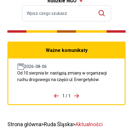
Rudzkie NGO
Ważne komunikaty
2026-08-06
Od 10 sierpnia br. nastąpią zmiany w organizacji
ruchu drogowego na części ul. Energetyków.
do porzpedniego komunikatu
1 / 1
Przejdź do następnego kom
Strona główna
Ruda Śląska
Aktualności