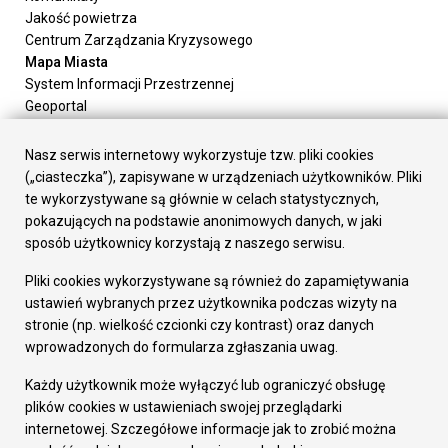
Jakość powietrza
Centrum Zarządzania Kryzysowego
Mapa Miasta
System Informacji Przestrzennej
Geoportal
Urząd Miasta
Załatw sprawę
Nasz serwis internetowy wykorzystuje tzw. pliki cookies
Prezydent Miasta
(„ciasteczka”), zapisywane w urządzeniach użytkowników. Pliki
Rada Miasta
te wykorzystywane są głównie w celach statystycznych,
Wydziały
pokazujących na podstawie anonimowych danych, w jaki
Elektroniczna Skrzynka Podawcza
sposób użytkownicy korzystają z naszego serwisu.
Praca w Urzędzie
Pliki cookies wykorzystywane są również do zapamiętywania
Gospodarka
ustawień wybranych przez użytkownika podczas wizyty na
Fundusze europejskie
stronie (np. wielkość czcionki czy kontrast) oraz danych
Środki krajowe
wprowadzonych do formularza zgłaszania uwag.
Oferty inwestycyjne
Strategia Rozwoju Miasta
Każdy użytkownik może wyłączyć lub ograniczyć obsługę
Pozostałe
plików cookies w ustawieniach swojej przeglądarki
Deklaracja dostępności
internetowej. Szczegółowe informacje jak to zrobić można
Dane osobowe