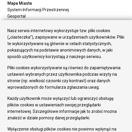
Mapa Miasta
System Informacji Przestrzennej
Geoportal
Urząd Miasta
Załatw sprawę
Nasz serwis internetowy wykorzystuje tzw. pliki cookies
Prezydent Miasta
(„ciasteczka”), zapisywane w urządzeniach użytkowników. Pliki
Rada Miasta
te wykorzystywane są głównie w celach statystycznych,
Wydziały
pokazujących na podstawie anonimowych danych, w jaki
Elektroniczna Skrzynka Podawcza
sposób użytkownicy korzystają z naszego serwisu.
Praca w Urzędzie
Pliki cookies wykorzystywane są również do zapamiętywania
Gospodarka
ustawień wybranych przez użytkownika podczas wizyty na
Fundusze europejskie
stronie (np. wielkość czcionki czy kontrast) oraz danych
Środki krajowe
wprowadzonych do formularza zgłaszania uwag.
Oferty inwestycyjne
Strategia Rozwoju Miasta
Każdy użytkownik może wyłączyć lub ograniczyć obsługę
Pozostałe
plików cookies w ustawieniach swojej przeglądarki
Deklaracja dostępności
internetowej. Szczegółowe informacje jak to zrobić można
Dane osobowe
znaleźć w dziale pomocy danej przeglądarki.
Dodaj opinię o witrynie
© Urząd Miasta RUDA Śląska 2023
Wyłączenie obsługi plików cookies nie powinno wpłynąć na