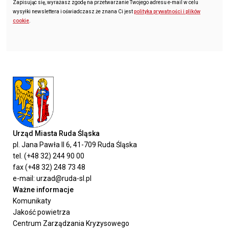
Zapisując się, wyrażasz zgodę na przetwarzanie Twojego adresu e-mail w celu
wysyłki newslettera i oświadczasz że znana Ci jest
polityka prywatności i plików
cookie
.
Urząd Miasta Ruda Śląska
pl. Jana Pawła II 6, 41-709 Ruda Śląska
tel. (+48 32) 244 90 00
fax (+48 32) 248 73 48
e-mail: urzad@ruda-sl.pl
Ważne informacje
Komunikaty
Jakość powietrza
Centrum Zarządzania Kryzysowego