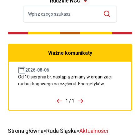
Rudzkie NGO
Ważne komunikaty
2026-08-06
Od 10 sierpnia br. nastąpią zmiany w organizacji
ruchu drogowego na części ul. Energetyków.
do porzpedniego komunikatu
1 / 1
Przejdź do następnego kom
Strona główna
Ruda Śląska
Aktualności