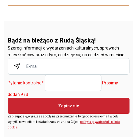
Bądź na bieżąco z Rudą Śląską!
Szereg informacji o wydarzeniach kulturalnych, sprawach
mieszkańców oraz o tym, co dzieje się na co dzień w mieście.
Pytanie kontrolne
*
Prosimy
dodać 9 i 3.
Zapisz się
Zapisując się, wyrażasz zgodę na przetwarzanie Twojego adresu e-mail w celu
wysyłki newslettera i oświadczasz że znana Ci jest
polityka prywatności i plików
cookie
.