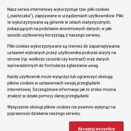
Urząd Miasta
Załatw sprawę
Nasz serwis internetowy wykorzystuje tzw. pliki cookies
Prezydent Miasta
(„ciasteczka”), zapisywane w urządzeniach użytkowników. Pliki
Rada Miasta
te wykorzystywane są głównie w celach statystycznych,
Wydziały
pokazujących na podstawie anonimowych danych, w jaki
Elektroniczna Skrzynka Podawcza
sposób użytkownicy korzystają z naszego serwisu.
Praca w Urzędzie
Pliki cookies wykorzystywane są również do zapamiętywania
Gospodarka
ustawień wybranych przez użytkownika podczas wizyty na
Fundusze europejskie
stronie (np. wielkość czcionki czy kontrast) oraz danych
Środki krajowe
wprowadzonych do formularza zgłaszania uwag.
Oferty inwestycyjne
Strategia Rozwoju Miasta
Każdy użytkownik może wyłączyć lub ograniczyć obsługę
Pozostałe
plików cookies w ustawieniach swojej przeglądarki
Deklaracja dostępności
internetowej. Szczegółowe informacje jak to zrobić można
Dane osobowe
znaleźć w dziale pomocy danej przeglądarki.
Dodaj opinię o witrynie
© Urząd Miasta RUDA Śląska 2023
Wyłączenie obsługi plików cookies nie powinno wpłynąć na
poprawność działania naszego serwisu.
Projekt i wdrożenie - MIGOMEDIA
Akceptuj wszystkie