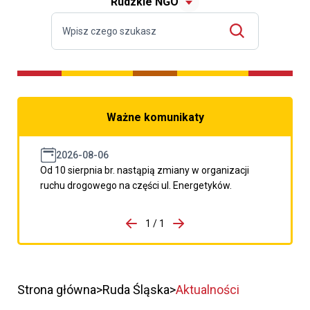
Rudzkie NGO
Ważne komunikaty
2026-08-06
Od 10 sierpnia br. nastąpią zmiany w organizacji
ruchu drogowego na części ul. Energetyków.
do porzpedniego komunikatu
1 / 1
Przejdź do następnego kom
Strona główna
Ruda Śląska
Aktualności