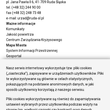
pl. Jana Pawła II 6, 41-709 Ruda Śląska
tel. (+48 32) 244 90 00
fax (+48 32) 248 73 48
e-mail: urzad@ruda-sl.pl
Ważne informacje
Komunikaty
Jakość powietrza
Centrum Zarządzania Kryzysowego
Mapa Miasta
System Informacji Przestrzennej
Geoportal
Urząd Miasta
Załatw sprawę
Nasz serwis internetowy wykorzystuje tzw. pliki cookies
Prezydent Miasta
(„ciasteczka”), zapisywane w urządzeniach użytkowników. Pliki
Rada Miasta
te wykorzystywane są głównie w celach statystycznych,
Wydziały
pokazujących na podstawie anonimowych danych, w jaki
Elektroniczna Skrzynka Podawcza
sposób użytkownicy korzystają z naszego serwisu.
Praca w Urzędzie
Pliki cookies wykorzystywane są również do zapamiętywania
Gospodarka
ustawień wybranych przez użytkownika podczas wizyty na
Fundusze europejskie
stronie (np. wielkość czcionki czy kontrast) oraz danych