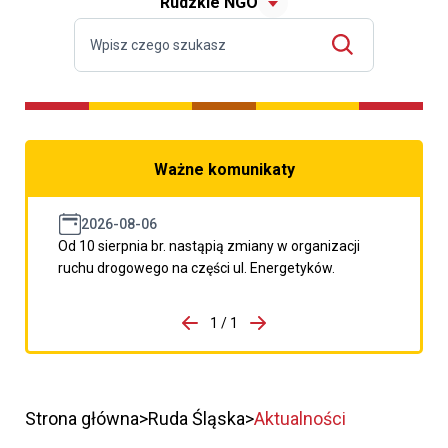
Rudzkie NGO
Ważne komunikaty
2026-08-06
Od 10 sierpnia br. nastąpią zmiany w organizacji
ruchu drogowego na części ul. Energetyków.
do porzpedniego komunikatu
1 / 1
Przejdź do następnego kom
Strona główna
Ruda Śląska
Aktualności